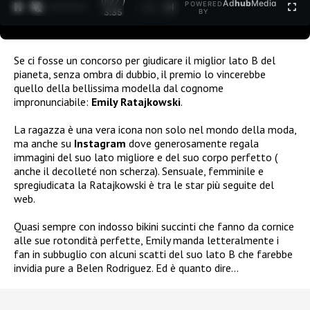
0:27 /
Ad
hub
Media
POWERED
1
/
2
3:35
BY
Se ci fosse un concorso per giudicare il miglior lato B del
pianeta,
senza ombra di dubbio, il premio lo vincerebbe
quello della bellissima modella dal cognome
impronunciabile:
Emily Ratajkowski
.
La ragazza è una vera icona non solo nel mondo della moda,
ma anche su
Instagram
dove generosamente regala
immagini del suo lato migliore e del suo corpo perfetto (
anche il decolleté non scherza). Sensuale, femminile e
spregiudicata la
Ratajkowski
è tra le star più seguite del
web.
Quasi sempre con indosso bikini succinti che fanno da cornice
alle sue rotondità perfette, Emily manda letteralmente i
fan in subbuglio con alcuni scatti del suo lato B che farebbe
invidia pure a Belen Rodriguez. Ed è quanto dire…