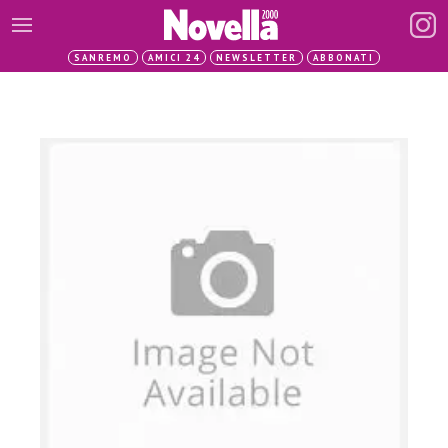
SANREMO
AMICI 24
NEWSLETTER
ABBONATI