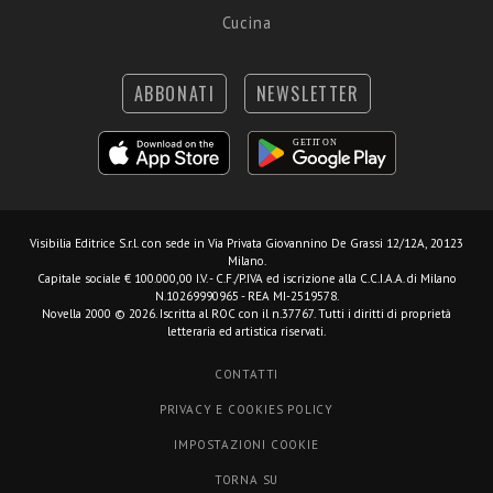
Cucina
ABBONATI
NEWSLETTER
Visibilia Editrice S.r.l.
con sede in Via Privata Giovannino De Grassi 12/12A, 20123
Milano.
Capitale sociale € 100.000,00 I.V. - C.F./P.IVA ed iscrizione alla C.C.I.A.A. di Milano
N.10269990965 - REA MI-2519578.
Novella 2000 © 2026. Iscritta al ROC con il n.37767. Tutti i diritti di proprietà
letteraria ed artistica riservati.
CONTATTI
PRIVACY E COOKIES POLICY
IMPOSTAZIONI COOKIE
TORNA SU