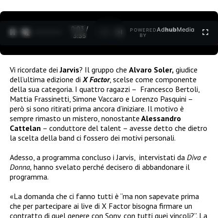
0:04 /
Ad
hub
Media
POWERED
1
/
2
3:35
BY
Vi ricordate dei
Jarvis
? Il gruppo che
Alvaro Soler,
giudice
dell’ultima edizione di
X Factor
, scelse come componente
della sua categoria. I quattro ragazzi – Francesco Bertoli,
Mattia Frassinetti, Simone Vaccaro e Lorenzo Pasquini –
però si sono ritirati prima ancora d’iniziare. Il motivo è
sempre rimasto un mistero, nonostante
Alessandro
Cattelan
– conduttore del talent – avesse detto che dietro
la scelta della band ci fossero dei motivi personali.
Adesso, a programma concluso i Jarvis,
intervistati da
Diva e
Donna,
hanno svelato perché decisero di abbandonare il
programma.
«La domanda che ci fanno tutti è “ma non sapevate prima
che per partecipare ai live di X Factor bisogna firmare un
contratto di quel genere con Sony, con tutti quei vincoli?”. La