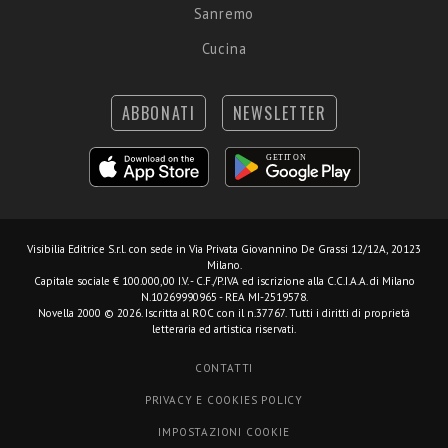
Sanremo
Cucina
ABBONATI
NEWSLETTER
Visibilia Editrice S.r.l.
con sede in Via Privata Giovannino De Grassi 12/12A, 20123
Milano.
Capitale sociale € 100.000,00 I.V. - C.F./P.IVA ed iscrizione alla C.C.I.A.A. di Milano
N.10269990965 - REA MI-2519578.
Novella 2000 © 2026. Iscritta al ROC con il n.37767. Tutti i diritti di proprietà
letteraria ed artistica riservati.
CONTATTI
PRIVACY E COOKIES POLICY
IMPOSTAZIONI COOKIE