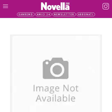
SANREMO
AMICI 24
NEWSLETTER
ABBONATI