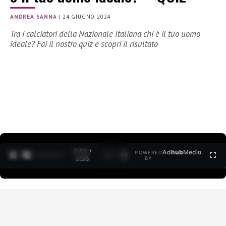
ANDREA SANNA
|
24 GIUGNO 2024
Tra i calciatori della Nazionale Italiana chi è il tuo uomo
ideale? Fai il nostro quiz e scopri il risultato
0:19 /
Ad
hub
Media
POWERED
1
/
2
3:35
BY