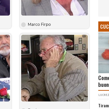
Marco Firpo
CUC
Come
buon
LUCREZ
Tiram