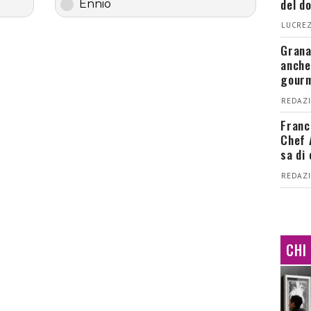
del d
Ennio
LUCREZ
Grana
anche
gour
REDAZI
Franc
Chef 
sa di
REDAZI
CHI