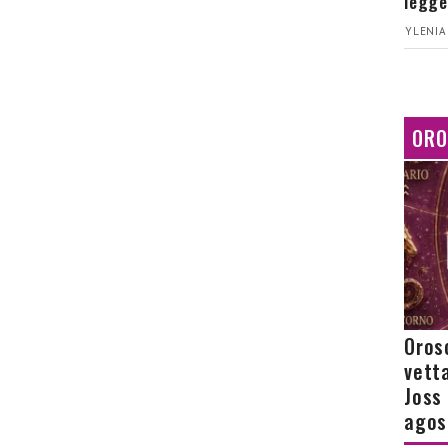
legge
YLENIA
ORO
Orosc
vetta
Joss
agos