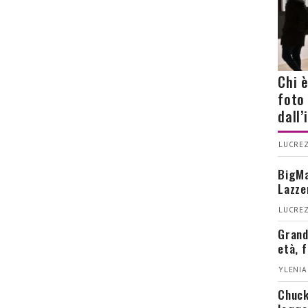
Chi 
foto
dall
LUCREZ
BigMa
Lazze
LUCREZ
Grand
età, 
YLENIA
Chuck