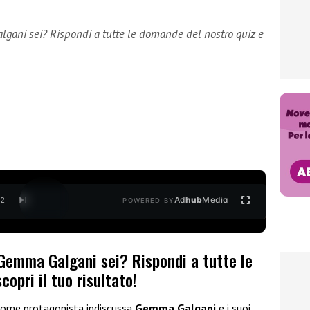
ani sei? Rispondi a tutte le domande del nostro quiz e
Ad
hub
Media
/
2
POWERED BY
Gemma Galgani sei? Rispondi a tutte le
opri il tuo risultato!
ome protagonista indiscussa
Gemma Galgani
e i suoi