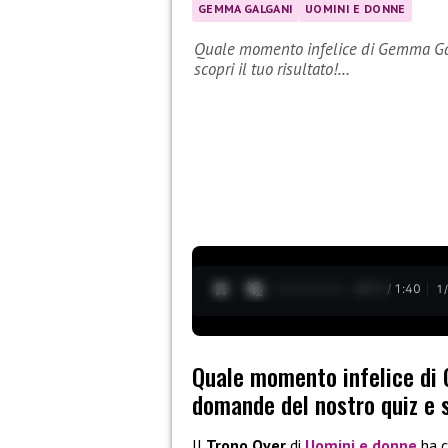
GEMMA GALGANI
UOMINI E DONNE
Quale momento infelice di Gemma Galg
scopri il tuo risultato!…
0:12 / 1:40
1
Quale momento infelice di 
domande del nostro quiz e sc
Il
Trono Over
di
Uomini e donne
ha c