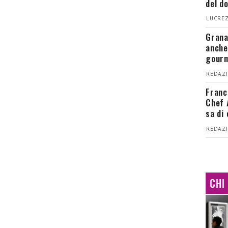
del d
LUCREZ
Grana
anche
gour
REDAZI
Franc
Chef 
sa di
REDAZI
CHI