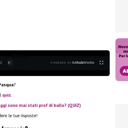
Ad
hub
Media
/
2
POWERED BY
 Pasqua
?
el
quiz
.
ggi sono mai stati prof di ballo? (QUIZ)
ere le tue risposte!