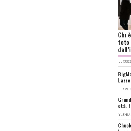
Chi 
foto
dall
LUCREZ
BigMa
Lazze
LUCREZ
Grand
età, 
YLENIA
Chuck