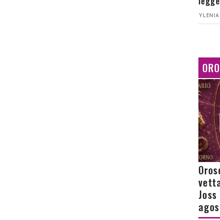
legge
YLENIA
ORO
Orosc
vetta
Joss
agos