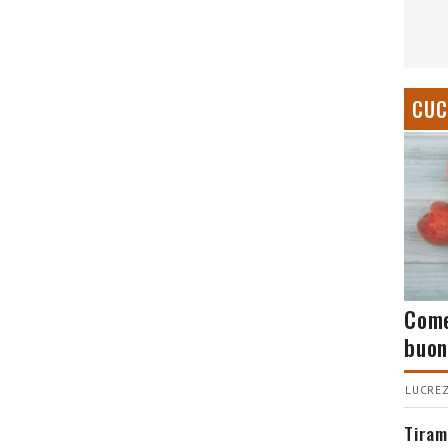
CUC
Come
buon
LUCREZ
Tiram