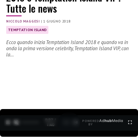
Tutte le news
NICCOLO MAGGESI
|
1 GIUGNO 2018
TEMPTATION ISLAND
Ecco quando inizia Temptation Island 2018 e quando va in
onda la prima versione celebrity, Temptation Island VIP, con
la…
0:27 /
Ad
hub
Media
POWERED
1
/
2
1:40
BY