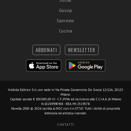
Social
Gossip
Sanremo
Cucina
ABBONATI
NEWSLETTER
Visibilia Editrice S.r.l.
con sede in Via Privata Giovannino De Grassi 12/12A, 20123
Milano.
Capitale sociale € 100.000,00 I.V. - C.F./P.IVA ed iscrizione alla C.C.I.A.A. di Milano
N.10269990965 - REA MI-2519578.
Novella 2000 © 2026. Iscritta al ROC con il n.37767. Tutti i diritti di proprietà
letteraria ed artistica riservati.
CONTATTI