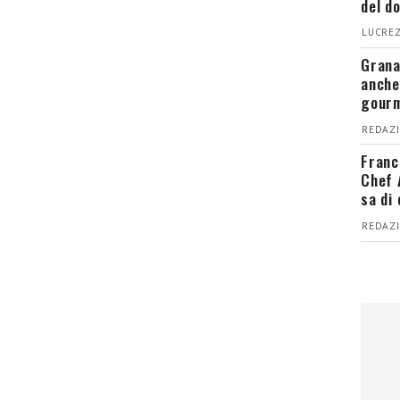
del d
LUCREZ
Grana
anche
gour
REDAZI
Franc
Chef 
sa di
REDAZI