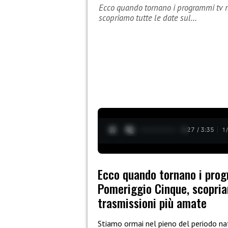
Ecco quando tornano i programmi tv n
scopriamo tutte le date sul…
0:28 / 3:35
1
Ecco quando tornano i prog
Pomeriggio Cinque, scopriam
trasmissioni più amate
Stiamo ormai nel pieno del periodo na