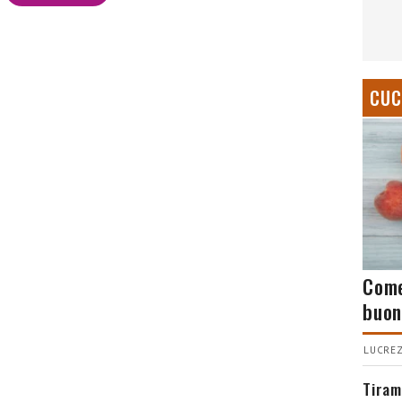
CUC
Come
buon
LUCREZ
Tiram