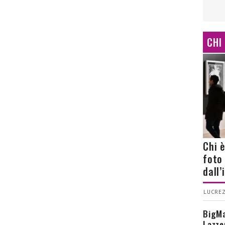
CHI
Chi 
foto
dall
LUCREZ
BigMa
Lazze