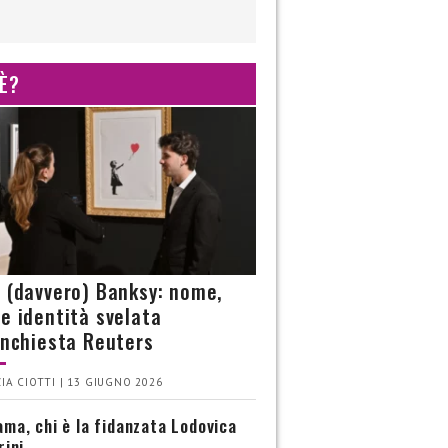
 È?
è (davvero) Banksy: nome,
 e identità svelata
’inchiesta Reuters
IA CIOTTI | 13 GIUGNO 2026
ma, chi è la fidanzata Lodovica
rini