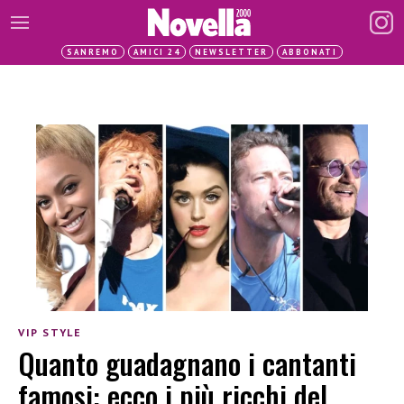
SANREMO
AMICI 24
NEWSLETTER
ABBONATI
VIP STYLE
Quanto guadagnano i cantanti
famosi: ecco i più ricchi del