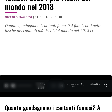
mondo nel 2018
NICCOLO MAGGESI
|
31 DICEMBRE 2018
Quanto guadagnano i cantanti famosi? A fare i conti nelle
tasche dei cantanti più ricchi del mondo nel 2018 ci…
0:28 /
Ad
hub
Media
POWERED
1
/
2
3:35
BY
Quanto guadagnano i cantanti famosi? A