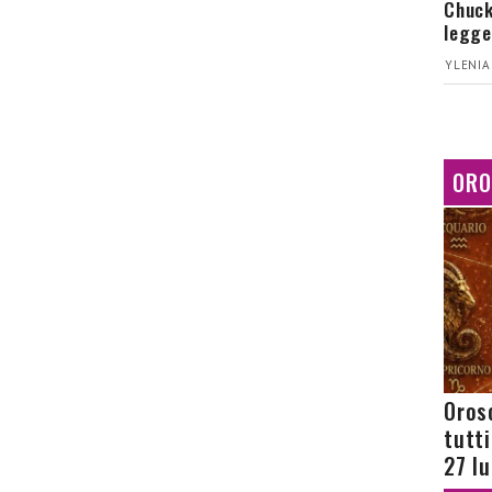
Chuck
legge
YLENIA
ORO
Orosc
tutt
27 l