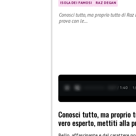
ISOLA DEI FAMOSI
RAZ DEGAN
Conosci tutto, ma proprio tutto di Raz 
prova con le…
0:28 / 1:40
1
Conosci tutto, ma proprio t
vero esperto, mettiti alla 
Bello, affascinante e dal carattere n