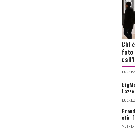
Chi 
foto
dall
LUCREZ
BigMa
Lazze
LUCREZ
Grand
età, 
YLENIA