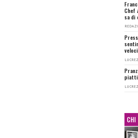
Franc
Chef 
sa di
REDAZI
Press
senti
veloci
LUCREZ
Pranz
piatt
LUCREZ
CHI