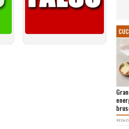
CUC
Gran
ener
brus
REDAZI