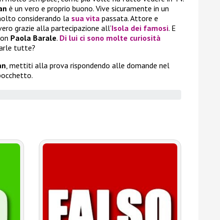
an
è un vero e proprio buono. Vive sicuramente in un
olto considerando la
sua vita
passata. Attore e
ero grazie alla partecipazione all’
Isola dei famosi
. E
 con
Paola Barale
.
Di lui ci sono molte curiosità
darle tutte?
an
, mettiti alla prova rispondendo alle domande nel
bocchetto.