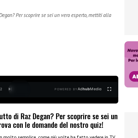
Degan? Per scoprire se sei un vero esperto, mettiti alla
Ad
hub
Media
/
2
POWERED BY
utto di Raz Degan? Per scoprire se sei un
prova con le domande del nostro quiz!
on molto semplice, come più volte ha fatto vedere in TV.