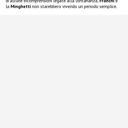
di alcune incomprensioni legate alla lontananza,
Franchi
e
la
Minghetti
non starebbero vivendo un periodo semplice.