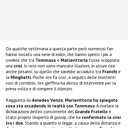
Da qualche settimana a questa parte però numerosi fan
hanno notato una serie di indizi, che hanno spinto i più a
credere che tra
Tommaso
e
Mariavittoria
fosse scoppiata
una
crisi
. In rete non sono mancate illazioni, in alcuni casi
anche pesanti, su quello che sarebbe accaduto tra
Franchi
e
la
Minghetti
. Poche ore fa così, a seguito delle insistenti
voci di corridoio, l’ex gieffina ha deciso di intervenire per la
prima volta e di rompere il silenzio.
Raggiunta da
Amedeo Venza
,
Mariavittoria ha spiegato
cosa sta accadendo in realtà con Tommaso
. A rivelare le
dichiarazioni dell’ex concorrente del
Grande Fratello
è
stato proprio l’esperto di gossip, che ha
confermato la crisi
tra i due
. Stando a quanto si legge, a causa della distanza e