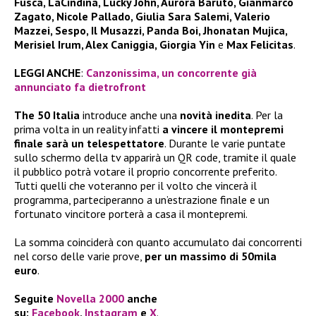
Fusca, LaCindina, Lucky John, Aurora Baruto, Gianmarco
Zagato, Nicole Pallado, Giulia Sara Salemi, Valerio
Mazzei, Sespo, Il Musazzi, Panda Boi, Jhonatan Mujica,
Merisiel Irum, Alex Caniggia, Giorgia Yin
e
Max Felicitas
.
LEGGI ANCHE
:
Canzonissima, un concorrente già
annunciato fa dietrofront
The 50 Italia
introduce anche una
novità inedita
. Per la
prima volta in un reality infatti
a vincere il montepremi
finale sarà un telespettatore
. Durante le varie puntate
sullo schermo della tv apparirà un QR code, tramite il quale
il pubblico potrà votare il proprio concorrente preferito.
Tutti quelli che voteranno per il volto che vincerà il
programma, parteciperanno a un’estrazione finale e un
fortunato vincitore porterà a casa il montepremi.
La somma coinciderà con quanto accumulato dai concorrenti
nel corso delle varie prove,
per un massimo di 50mila
euro
.
Seguite
Novella 2000
anche
su:
Facebook
,
Instagram
e
X
.