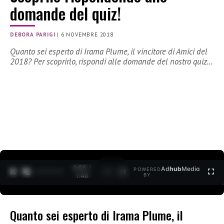
domande del quiz!
DEBORA PARIGI
|
6 NOVEMBRE 2018
Quanto sei esperto di Irama Plume, il vincitore di Amici del
2018? Per scoprirlo, rispondi alle domande del nostro quiz…
0:06 /
Ad
hub
Media
POWERED
1
/
2
1:40
BY
Quanto sei esperto di Irama Plume, il