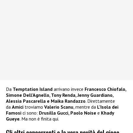
Da
Temptation Island
arrivano invece
Francesco Chiofalo,
Simone Dell’Agnello, Tony Renda, Jenny Guardiano,
Alessia Pascarella e Maika Randazzo
. Direttamente
da
Amici
troviamo
Valerio Scanu
, mentre da
L’Isola dei
Famosi
ci sono:
Drusilla Gucci, Paolo Noise
e
Khady
Gueye
. Ma non è finita qui.
Gli altri concorrenti e la vera novità del gioco