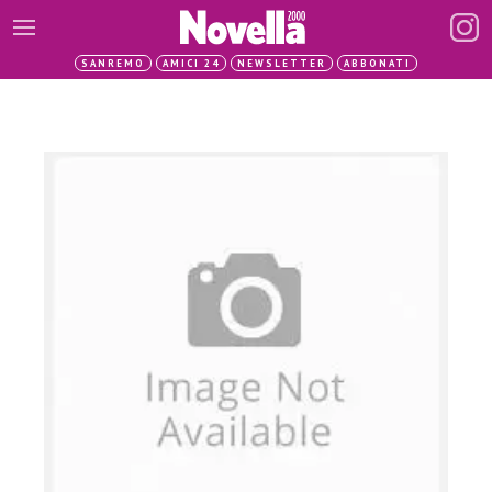
SANREMO
AMICI 24
NEWSLETTER
ABBONATI