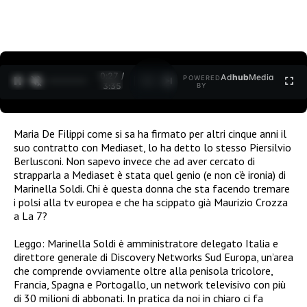
0:27 /
Ad
hub
Media
POWERED
1
/
2
3:35
BY
Maria De Filippi come si sa ha firmato per altri cinque anni il
suo contratto con Mediaset, lo ha detto lo stesso Piersilvio
Berlusconi. Non sapevo invece che ad aver cercato di
strapparla a Mediaset è stata quel genio (e non c’è ironia) di
Marinella Soldi. Chi è questa donna che sta facendo tremare
i polsi alla tv europea e che ha scippato già Maurizio Crozza
a La 7?
Leggo: Marinella Soldi è amministratore delegato Italia e
direttore generale di Discovery Networks Sud Europa, un’area
che comprende ovviamente oltre alla penisola tricolore,
Francia, Spagna e Portogallo, un network televisivo con più
di 30 milioni di abbonati. In pratica da noi in chiaro ci fa