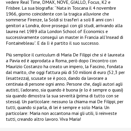
vedere Real Time, DMAX, NOVE, GIALLO, Focus, K2 e
Frisbee. La sua biografia: “Nata in Toscana il 4 novembre
1966, giorno coincidente con la tragica alluvione che
sommerse Firenze, la Soldi si trasferì a soli 8 anni con i
genitori a Londra, dove proseguì con gli studi, arrivando alla
laurea nel 1989 alla London School of Economics e
successivamente conseguì un master in Francia all’Insead di
Fontainebleau”. E da lì è partito il suo successo.
Più semplice il curriculum di Maria De Filippi che si è laureata
a Pavia ed è approdata a Roma, però dopo l’incontro con
Maurizio Costanzo ha creato un impero, la Fascino, fondata
dal marito, che oggi fattura più di 50 milioni di euro (52,3 per
l’esattezza), scusate se è poco, dando da lavorare a
centinaia di persone ogni anno. Persone che, dagli autori agli
autisti, l’adorano, sia quando è buona (e lo è sempre o quasi)
sia quando dimostra la sua severità (prima di tutto con se
stessa). Un particolare: nessuno la chiama mai De Filippi, per
tutti, quando si parla, di lei è sempre e solo Maria. Un
particolare: Maria non accantona mai gli utili, li reinveste
tutti, creando altro lavoro. Viva Maria!