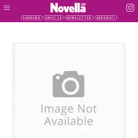
SANREMO
AMICI 24
NEWSLETTER
ABBONATI