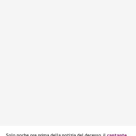
Solo poche ore prima della notizia del decesso, il
cantante