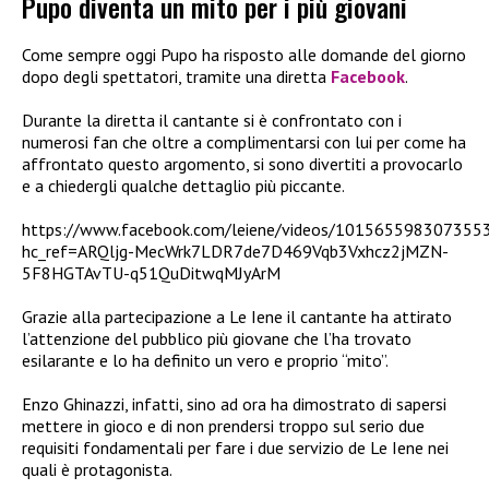
Pupo diventa un mito per i più giovani
Come sempre oggi Pupo ha risposto alle domande del giorno
dopo degli spettatori, tramite una diretta
Facebook
.
Durante la diretta il cantante si è confrontato con i
numerosi fan che oltre a complimentarsi con lui per come ha
affrontato questo argomento, si sono divertiti a provocarlo
e a chiedergli qualche dettaglio più piccante.
https://www.facebook.com/leiene/videos/101565598307355
hc_ref=ARQljg-MecWrk7LDR7de7D469Vqb3Vxhcz2jMZN-
5F8HGTAvTU-q51QuDitwqMJyArM
Grazie alla partecipazione a Le Iene il cantante ha attirato
l’attenzione del pubblico più giovane che l’ha trovato
esilarante e lo ha definito un vero e proprio “mito”.
Enzo Ghinazzi, infatti, sino ad ora ha dimostrato di sapersi
mettere in gioco e di non prendersi troppo sul serio due
requisiti fondamentali per fare i due servizio de Le Iene nei
quali è protagonista.