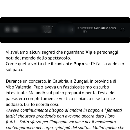
0:21 /
Ad
hub
Media
POWERED
1
/
2
3:35
BY
Vi sveliamo alcuni segreti che riguardano
Vip
e personaggi
noti del mondo dello spettacolo.
Come quella volta che il cantante
Pupo
se l’è fatta addosso
sul palco.
Durante un concerto, in Calabria, a Zungari, in provincia di
Vibo Valentia, Pupo aveva un fastisiosissimo disturbo
intestinale. Ma andò sul palco preparato per la festa del
paese. era completamente vestito di bianco e se la fece
addosso. Lui lo ricorda così.
«
Avevo continuamente bisogno di andare in bagno, e i fermenti
lattici che stavo prendendo non avevano ancora dato i loro
frutti… Sotto sforzo per l’impegno vocale e per il movimento
contemporaneo del corpo, spini più del solito… Mollai quella che