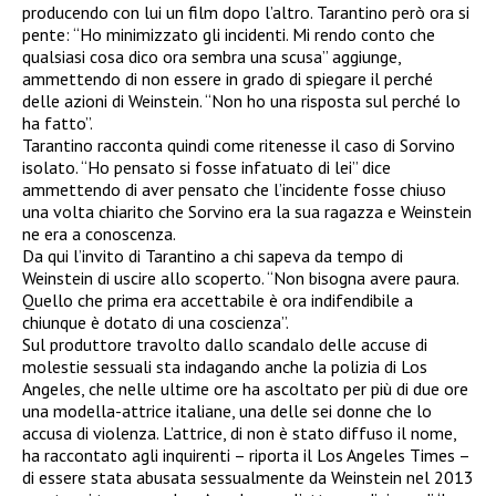
producendo con lui un film dopo l’altro. Tarantino però ora si
pente: “Ho minimizzato gli incidenti. Mi rendo conto che
qualsiasi cosa dico ora sembra una scusa” aggiunge,
ammettendo di non essere in grado di spiegare il perché
delle azioni di Weinstein. “Non ho una risposta sul perché lo
ha fatto”.
Tarantino racconta quindi come ritenesse il caso di Sorvino
isolato. “Ho pensato si fosse infatuato di lei” dice
ammettendo di aver pensato che l’incidente fosse chiuso
una volta chiarito che Sorvino era la sua ragazza e Weinstein
ne era a conoscenza.
Da qui l’invito di Tarantino a chi sapeva da tempo di
Weinstein di uscire allo scoperto. “Non bisogna avere paura.
Quello che prima era accettabile è ora indifendibile a
chiunque è dotato di una coscienza”.
Sul produttore travolto dallo scandalo delle accuse di
molestie sessuali sta indagando anche la polizia di Los
Angeles, che nelle ultime ore ha ascoltato per più di due ore
una modella-attrice italiane, una delle sei donne che lo
accusa di violenza. L’attrice, di non è stato diffuso il nome,
ha raccontato agli inquirenti – riporta il Los Angeles Times –
di essere stata abusata sessualmente da Weinstein nel 2013