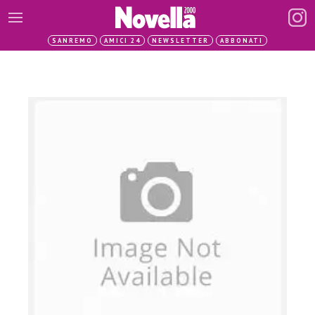
SANREMO
AMICI 24
NEWSLETTER
ABBONATI