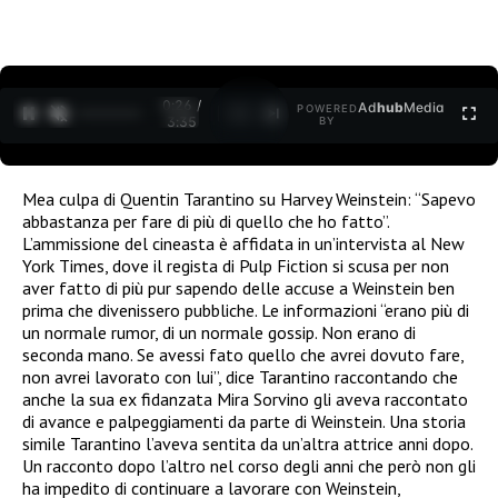
0:27 /
Ad
hub
Media
POWERED
1
/
2
3:35
BY
Mea culpa di Quentin Tarantino su Harvey Weinstein: “Sapevo
abbastanza per fare di più di quello che ho fatto”.
L’ammissione del cineasta è affidata in un’intervista al New
York Times, dove il regista di Pulp Fiction si scusa per non
aver fatto di più pur sapendo delle accuse a Weinstein ben
prima che divenissero pubbliche. Le informazioni “erano più di
un normale rumor, di un normale gossip. Non erano di
seconda mano. Se avessi fato quello che avrei dovuto fare,
non avrei lavorato con lui”, dice Tarantino raccontando che
anche la sua ex fidanzata Mira Sorvino gli aveva raccontato
di avance e palpeggiamenti da parte di Weinstein. Una storia
simile Tarantino l’aveva sentita da un’altra attrice anni dopo.
Un racconto dopo l’altro nel corso degli anni che però non gli
ha impedito di continuare a lavorare con Weinstein,