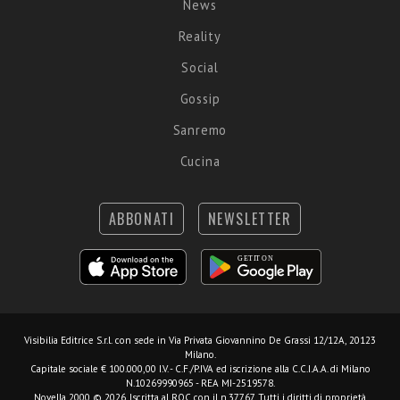
News
Reality
Social
Gossip
Sanremo
Cucina
ABBONATI
NEWSLETTER
Visibilia Editrice S.r.l.
con sede in Via Privata Giovannino De Grassi 12/12A, 20123
Milano.
Capitale sociale € 100.000,00 I.V. - C.F./P.IVA ed iscrizione alla C.C.I.A.A. di Milano
N.10269990965 - REA MI-2519578.
Novella 2000 © 2026. Iscritta al ROC con il n.37767. Tutti i diritti di proprietà