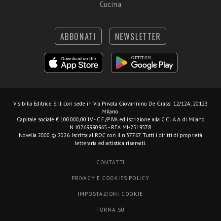
Cucina
ABBONATI
NEWSLETTER
Visibilia Editrice S.r.l.
con sede in Via Privata Giovannino De Grassi 12/12A, 20123
Milano.
Capitale sociale € 100.000,00 I.V. - C.F./P.IVA ed iscrizione alla C.C.I.A.A. di Milano
N.10269990965 - REA MI-2519578.
Novella 2000 © 2026. Iscritta al ROC con il n.37767. Tutti i diritti di proprietà
letteraria ed artistica riservati.
CONTATTI
PRIVACY E COOKIES POLICY
IMPOSTAZIONI COOKIE
TORNA SU