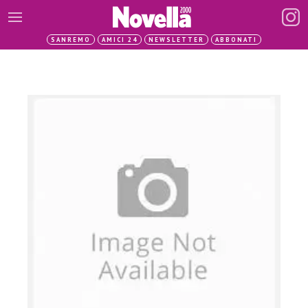
SANREMO
AMICI 24
NEWSLETTER
ABBONATI