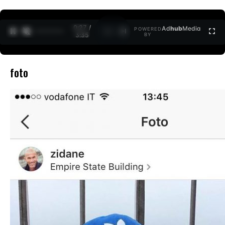
0:27 /
Ad
hub
Media
POWERED
1
/
2
3:35
BY
foto