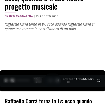
progetto musicale
ENRICO MADDALENA
|
25 AGOSTO 2018
Raffaella Carrà torna in tv: ecco quando Raffaella Carrà si
appresta a tornare in tv. A distanza di un paio…
0:27 /
Ad
hub
Media
POWERED
1
/
2
3:35
BY
Raffaella Carrà torna in tv: ecco quando