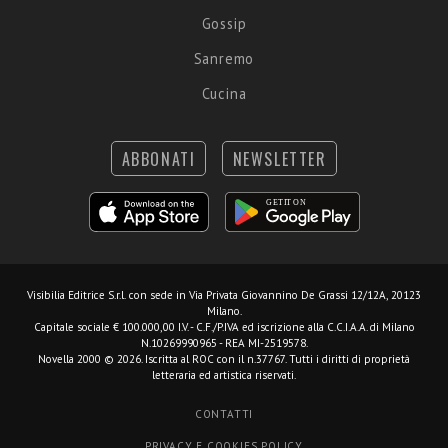
Gossip
Sanremo
Cucina
ABBONATI
NEWSLETTER
Visibilia Editrice S.r.l.
con sede in Via Privata Giovannino De Grassi 12/12A, 20123
Milano.
Capitale sociale € 100.000,00 I.V. - C.F./P.IVA ed iscrizione alla C.C.I.A.A. di Milano
N.10269990965 - REA MI-2519578.
Novella 2000 © 2026. Iscritta al ROC con il n.37767. Tutti i diritti di proprietà
letteraria ed artistica riservati.
CONTATTI
PRIVACY E COOKIES POLICY