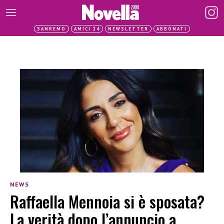
SANREMO
AMICI 24
NEWSLETTER
ABBONATI
NEWS
Raffaella Mennoia si è sposata?
La verità dopo l’annuncio a