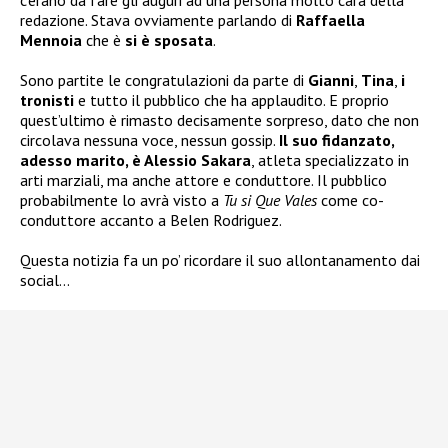
c’erano da fare gli auguri ad una persona molto cara della
redazione. Stava ovviamente parlando di
Raffaella
Mennoia
che è
si è sposata
.
Sono partite le congratulazioni da parte di
Gianni
,
Tina
,
i
tronisti
e tutto il pubblico che ha applaudito. E proprio
quest’ultimo è rimasto decisamente sorpreso, dato che non
circolava nessuna voce, nessun gossip.
Il suo fidanzato,
adesso marito, è Alessio Sakara
, atleta specializzato in
arti marziali, ma anche attore e conduttore. Il pubblico
probabilmente lo avrà visto a
Tu si Que Vales
come co-
conduttore accanto a Belen Rodriguez.
Questa notizia fa un po’ ricordare il suo allontanamento dai
social…