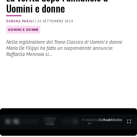
Uomini e donne
DEBORA PARIGI
|
25 SETTEMBRE 2019
UOMINI E DONNE
Nella registrazione del Trono Classico di Uomini e donne
Maria De Filippi ha fatto un sorprendente annuncio:
Raffaella Mennoia si…
0:27 /
Ad
hub
Media
POWERED
1
/
2
3:35
BY