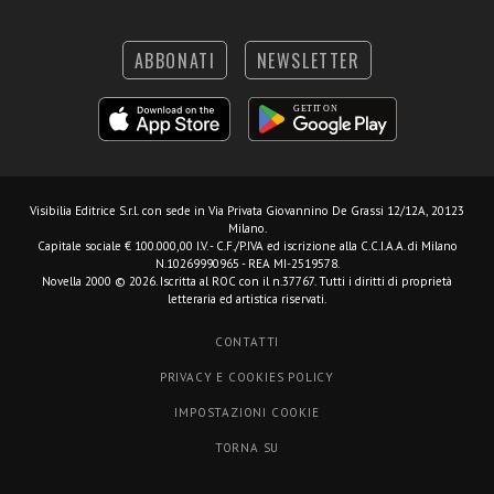
ABBONATI
NEWSLETTER
Visibilia Editrice S.r.l.
con sede in Via Privata Giovannino De Grassi 12/12A, 20123
Milano.
Capitale sociale € 100.000,00 I.V. - C.F./P.IVA ed iscrizione alla C.C.I.A.A. di Milano
N.10269990965 - REA MI-2519578.
Novella 2000 © 2026. Iscritta al ROC con il n.37767. Tutti i diritti di proprietà
letteraria ed artistica riservati.
CONTATTI
PRIVACY E COOKIES POLICY
IMPOSTAZIONI COOKIE
TORNA SU