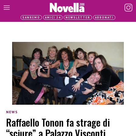
SANREMO
AMICI 24
NEWSLETTER
ABBONATI
NEWS
Raffaello Tonon fa strage di
“sciure” a Palazzo Visconti