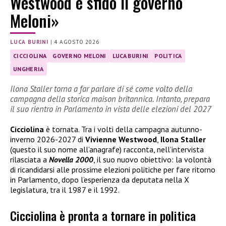
Westwood e sfido il governo
Meloni»
LUCA BURINI
|
4 AGOSTO 2026
CICCIOLINA
GOVERNO MELONI
LUCA BURINI
POLITICA
UNGHERIA
Ilona Staller torna a far parlare di sé come volto della
campagna della storica maison britannica. Intanto, prepara
il suo rientro in Parlamento in vista delle elezioni del 2027
Cicciolina
è tornata. Tra i volti della campagna autunno-
inverno 2026-2027 di
Vivienne Westwood
,
Ilona Staller
(questo il suo nome all’anagrafe) racconta, nell’intervista
rilasciata a
Novella 2000
, il suo nuovo obiettivo: la volontà
di ricandidarsi alle prossime elezioni politiche per fare ritorno
in Parlamento, dopo l’esperienza da deputata nella X
legislatura, tra il 1987 e il 1992.
Cicciolina è pronta a tornare in politica