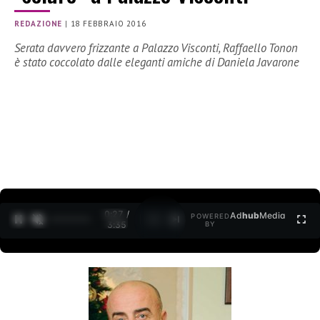
REDAZIONE
|
18 FEBBRAIO 2016
Serata davvero frizzante a Palazzo Visconti, Raffaello Tonon
è stato coccolato dalle eleganti amiche di Daniela Javarone
0:28 /
Ad
hub
Media
POWERED
1
/
2
3:35
BY