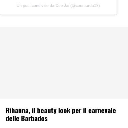
Un post condiviso da Cee Jai (@ceemurda19)
Rihanna, il beauty look per il carnevale
delle Barbados