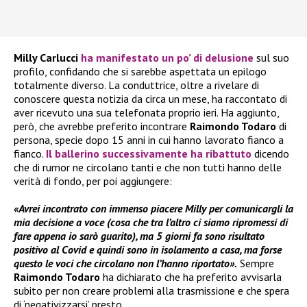
Milly Carlucci
ha manifestato un po’ di delusione
sul suo
profilo, confidando che si sarebbe aspettata un epilogo
totalmente diverso. La conduttrice, oltre a rivelare di
conoscere questa notizia da circa un mese, ha raccontato di
aver ricevuto una sua telefonata proprio ieri. Ha aggiunto,
però, che avrebbe preferito incontrare
Raimondo Todaro
di
persona, specie dopo 15 anni in cui hanno lavorato fianco a
fianco.
Il ballerino successivamente ha ribattuto
dicendo
che di rumor ne circolano tanti e che non tutti hanno delle
verità di fondo, per poi aggiungere:
«Avrei incontrato con immenso piacere Milly per comunicargli la
mia decisione a voce (cosa che tra l’altro ci siamo ripromessi di
fare appena io sarò guarito), ma 5 giorni fa sono risultato
positivo al Covid e quindi sono in isolamento a casa, ma forse
questo le voci che circolano non l’hanno riportato».
Sempre
Raimondo Todaro
ha dichiarato che ha preferito avvisarla
subito per non creare problemi alla trasmissione e che spera
di ‘negativizzarsi’ presto.