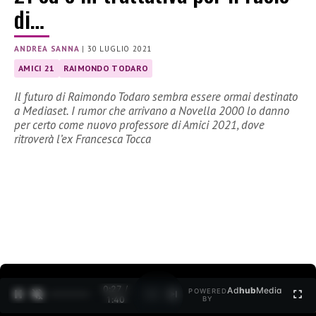
di…
ANDREA SANNA
|
30 LUGLIO 2021
AMICI 21
RAIMONDO TODARO
Il futuro di Raimondo Todaro sembra essere ormai destinato
a Mediaset. I rumor che arrivano a Novella 2000 lo danno
per certo come nuovo professore di Amici 2021, dove
ritroverà l’ex Francesca Tocca
0:27 /
Ad
hub
Media
POWERED
1
/
2
1:40
BY