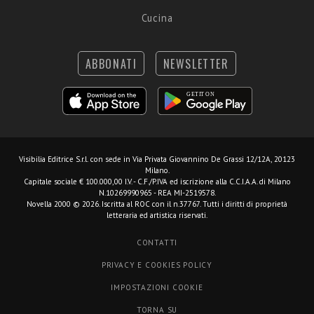
Cucina
ABBONATI
NEWSLETTER
Visibilia Editrice S.r.l.
con sede in Via Privata Giovannino De Grassi 12/12A, 20123
Milano.
Capitale sociale € 100.000,00 I.V. - C.F./P.IVA ed iscrizione alla C.C.I.A.A. di Milano
N.10269990965 - REA MI-2519578.
Novella 2000 © 2026. Iscritta al ROC con il n.37767. Tutti i diritti di proprietà
letteraria ed artistica riservati.
CONTATTI
PRIVACY E COOKIES POLICY
IMPOSTAZIONI COOKIE
TORNA SU