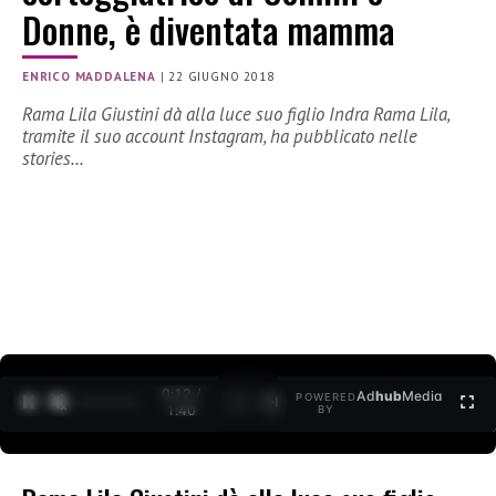
Donne, è diventata mamma
ENRICO MADDALENA
|
22 GIUGNO 2018
Rama Lila Giustini dà alla luce suo figlio Indra Rama Lila,
tramite il suo account Instagram, ha pubblicato nelle
stories…
0:13 /
Ad
hub
Media
POWERED
1
/
2
1:40
BY