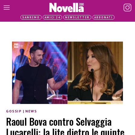
SANREMO
AMICI 24
NEWSLETTER
ABBONATI
GOSSIP
|
NEWS
Raoul Bova contro Selvaggia
Lucarelli: la lite dietro le quinte