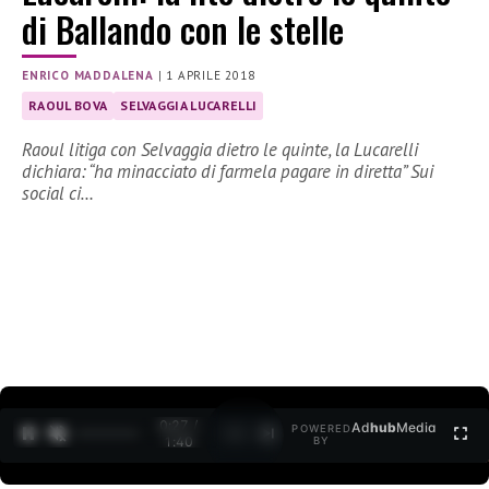
di Ballando con le stelle
ENRICO MADDALENA
|
1 APRILE 2018
RAOUL BOVA
SELVAGGIA LUCARELLI
Raoul litiga con Selvaggia dietro le quinte, la Lucarelli
dichiara: “ha minacciato di farmela pagare in diretta” Sui
social ci…
0:27 /
Ad
hub
Media
POWERED
1
/
2
1:40
BY