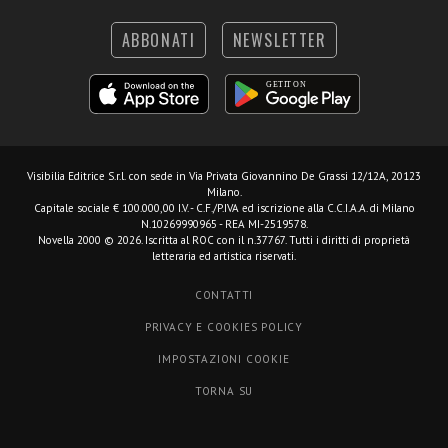
ABBONATI
NEWSLETTER
Visibilia Editrice S.r.l.
con sede in Via Privata Giovannino De Grassi 12/12A, 20123
Milano.
Capitale sociale € 100.000,00 I.V. - C.F./P.IVA ed iscrizione alla C.C.I.A.A. di Milano
N.10269990965 - REA MI-2519578.
Novella 2000 © 2026. Iscritta al ROC con il n.37767. Tutti i diritti di proprietà
letteraria ed artistica riservati.
CONTATTI
PRIVACY E COOKIES POLICY
IMPOSTAZIONI COOKIE
TORNA SU