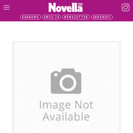
SANREMO
AMICI 24
NEWSLETTER
ABBONATI