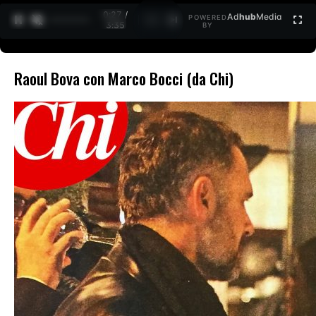
0:28 /
Ad
hub
Media
POWERED
1
/
2
3:35
BY
Raoul Bova con Marco Bocci (da Chi)