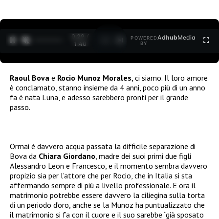
0:30 /
Ad
hub
Media
POWERED
1
/
2
1:40
BY
Raoul Bova
e
Rocio Munoz Morales
, ci siamo. Il loro amore
è conclamato, stanno insieme da 4 anni, poco più di un anno
fa è nata Luna, e adesso sarebbero pronti per il grande
passo.
Ormai è davvero acqua passata la difficile separazione di
Bova da
Chiara Giordano
, madre dei suoi primi due figli
Alessandro Leon e Francesco, e il momento sembra davvero
propizio sia per l’attore che per Rocio, che in Italia si sta
affermando sempre di più a livello professionale. E ora il
matrimonio potrebbe essere davvero la ciliegina sulla torta
di un periodo d’oro, anche se la Munoz ha puntualizzato che
il matrimonio si fa con il cuore e il suo sarebbe “già sposato