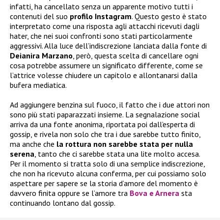
infatti, ha cancellato senza un apparente motivo tutti i
contenuti del suo
profilo Instagram
. Questo gesto è stato
interpretato come una risposta agli attacchi ricevuti dagli
hater, che nei suoi confronti sono stati particolarmente
aggressivi. Alla luce dell’indiscrezione lanciata dalla fonte di
Deianira Marzano
, però, questa scelta di cancellare ogni
cosa potrebbe assumere un significato differente, come se
l’attrice volesse chiudere un capitolo e allontanarsi dalla
bufera mediatica.
Ad aggiungere benzina sul fuoco, il fatto che i due attori non
sono più stati paparazzati insieme. La segnalazione social
arriva da una fonte anonima, riportata poi dall’esperta di
gossip, e rivela non solo che tra i due sarebbe tutto finito,
ma anche che
la rottura non sarebbe stata per nulla
serena
, tanto che ci sarebbe stata una lite molto accesa.
Per il momento si tratta solo di una semplice indiscrezione,
che non ha ricevuto alcuna conferma, per cui possiamo solo
aspettare per sapere se la storia d’amore del momento è
davvero finita oppure se l’amore tra
Bova e Arnera
sta
continuando lontano dal gossip.