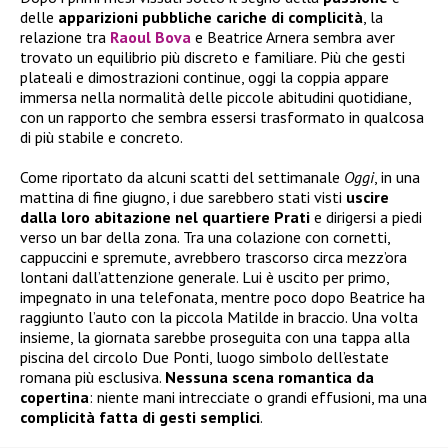
delle
apparizioni pubbliche cariche di complicità
, la
relazione tra
Raoul Bova
e Beatrice Arnera sembra aver
trovato un equilibrio più discreto e familiare. Più che gesti
plateali e dimostrazioni continue, oggi la coppia appare
immersa nella normalità delle piccole abitudini quotidiane,
con un rapporto che sembra essersi trasformato in qualcosa
di più stabile e concreto.
Come riportato da alcuni scatti del settimanale
Oggi
, in una
mattina di fine giugno, i due sarebbero stati visti
uscire
dalla loro abitazione nel quartiere Prati
e dirigersi a piedi
verso un bar della zona. Tra una colazione con cornetti,
cappuccini e spremute, avrebbero trascorso circa mezz’ora
lontani dall’attenzione generale. Lui è uscito per primo,
impegnato in una telefonata, mentre poco dopo Beatrice ha
raggiunto l’auto con la piccola Matilde in braccio. Una volta
insieme, la giornata sarebbe proseguita con una tappa alla
piscina del circolo Due Ponti, luogo simbolo dell’estate
romana più esclusiva.
Nessuna scena romantica da
copertina
: niente mani intrecciate o grandi effusioni, ma una
complicità fatta di gesti semplici
.