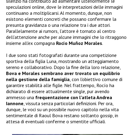
silenzio ha contribuito ad alimentare ulteriormente le
speculazioni online, dove le interpretazioni delle immagini
continuano a moltiplicarsi. Al momento, dunque, non
esistono elementi concreti che possano confermare la
presunta gravidanza o una relazione tra i due attori.
Parallelamente ai rumors, l’attore è tornato al centro
dell’attenzione anche per alcune immagini che lo ritraggono
insieme all’ex compagna
Rocío Muñoz Morales
.
I due sono stati fotografati durante una competizione
sportiva della figlia Luna, mostrando un atteggiamento
sereno e collaborativo. Dopo la fine della loro relazione,
Bova e Morales sembrano aver trovato un equilibrio
nella gestione della famiglia
, con l’obiettivo comune di
garantire stabilità alle figlie. Nel frattempo, Rocío ha
dichiarato di essere attualmente single, pur avendo
ammesso una
frequentazione con l’atleta Andrea
Iannone
, vissuta senza particolari definizioni. Per ora,
dunque, le voci su un possibile nuovo capitolo nella vita
sentimentale di Raoul Bova restano soltanto gossip, in
attesa di eventuali conferme o smentite ufficiali.