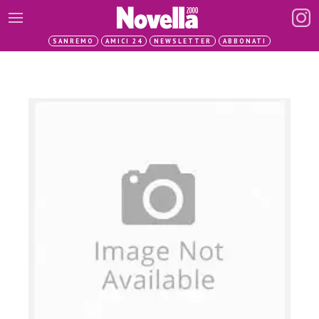
SANREMO
AMICI 24
NEWSLETTER
ABBONATI