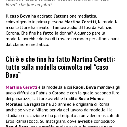
Bova”: che fine ha fatto?
Il
caso Bova
ha attirato l’attenzione mediatica,
coinvolgendo in prima persona
Martina Ceretti
, la modella
a cui l’attore ha inviato i famosi audio diffusi da Fabrizio
Corona. Che fine ha fatto la donna? A quanto pare la
modella avrebbe deciso di trovare un modo per allontanarsi
dal clamore mediatico.
Chi è e che fine ha fatto Martina Ceretti:
tutto sulla modella coinvolta nel “caso
Bova”
Martina Ceretti
è la modella a cui
Raoul Bova
mandava gli
audio diffusi da Fabrizio Corona e con la quale, secondo il re
dei paparazzi, l’attore avrebbe tradito
Rocio Munoz
Morales
. La ragazza ha 23 anni ed è originaria di Roma,
anche se vive a Milano per via del lavoro da modella. Ha
studiato recitazione e ha partecipato a un video musicale di
Eros Ramazzotti. Su Instagram, dove avrebbe conosciuto
Raoul Bova
, ha un profilo molto attivo. In passato pare