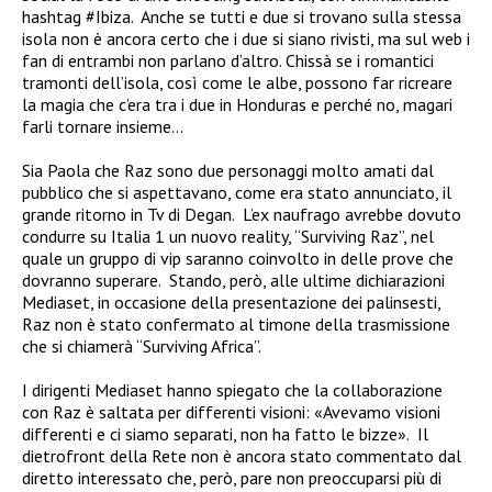
hashtag #Ibiza.
Anche se tutti e due si trovano sulla stessa
isola non è ancora certo che i due si siano rivisti, ma sul web i
fan di entrambi non parlano d’altro.
Chissà se i romantici
tramonti dell’isola, così come le albe, possono far ricreare
la magia che c’era tra i due in Honduras e perché no, magari
farli tornare insieme…
Sia Paola che Raz sono due personaggi molto amati dal
pubblico che si aspettavano, come era stato annunciato, il
grande ritorno in Tv di Degan. L’ex naufrago avrebbe dovuto
condurre su Italia 1 un nuovo reality, “Surviving Raz”, nel
quale un gruppo di vip saranno coinvolto in delle prove che
dovranno superare. Stando, però, alle ultime dichiarazioni
Mediaset, in occasione della presentazione dei palinsesti,
Raz non è stato confermato al timone della trasmissione
che si chiamerà “Surviving Africa”.
I dirigenti Mediaset hanno spiegato che la collaborazione
con Raz è saltata per differenti visioni: «Avevamo visioni
differenti e ci siamo separati, non ha fatto le bizze».
Il
dietrofront della Rete non è ancora stato commentato dal
diretto interessato che, però, pare non preoccuparsi più di