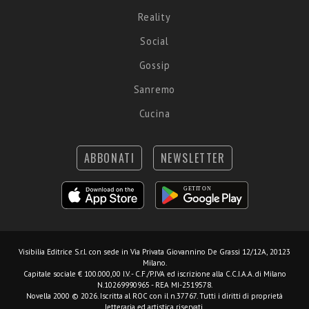
Reality
Social
Gossip
Sanremo
Cucina
ABBONATI
NEWSLETTER
Visibilia Editrice S.r.l.
con sede in Via Privata Giovannino De Grassi 12/12A, 20123
Milano.
Capitale sociale € 100.000,00 I.V. - C.F./P.IVA ed iscrizione alla C.C.I.A.A. di Milano
N.10269990965 - REA MI-2519578.
Novella 2000 © 2026. Iscritta al ROC con il n.37767. Tutti i diritti di proprietà
letteraria ed artistica riservati.