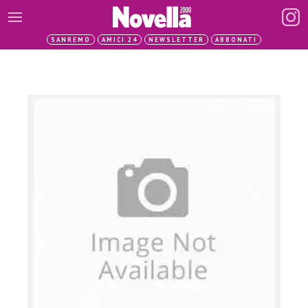
SANREMO
AMICI 24
NEWSLETTER
ABBONATI