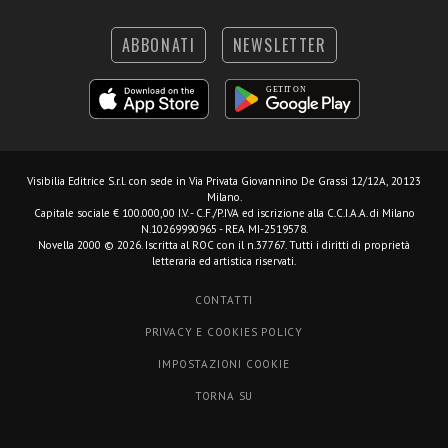
ABBONATI
NEWSLETTER
Visibilia Editrice S.r.l.
con sede in Via Privata Giovannino De Grassi 12/12A, 20123
Milano.
Capitale sociale € 100.000,00 I.V. - C.F./P.IVA ed iscrizione alla C.C.I.A.A. di Milano
N.10269990965 - REA MI-2519578.
Novella 2000 © 2026. Iscritta al ROC con il n.37767. Tutti i diritti di proprietà
letteraria ed artistica riservati.
CONTATTI
PRIVACY E COOKIES POLICY
IMPOSTAZIONI COOKIE
TORNA SU