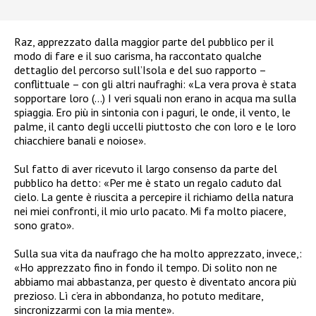
Raz, apprezzato dalla maggior parte del pubblico per il
modo di fare e il suo carisma, ha raccontato qualche
dettaglio del percorso sull’Isola e del suo rapporto –
conflittuale – con gli altri naufraghi:
«La vera prova è stata
sopportare loro (…) I veri squali non erano in acqua ma sulla
spiaggia. Ero più in sintonia con i paguri, le onde, il vento, le
palme, il canto degli uccelli piuttosto che con loro e le loro
chiacchiere banali e noiose».
Sul fatto di aver ricevuto il largo consenso da parte del
pubblico ha detto: «Per me è stato un regalo caduto dal
cielo. La gente è riuscita a percepire il richiamo della natura
nei miei confronti, il mio urlo pacato. Mi fa molto piacere,
sono grato».
Sulla sua vita da naufrago che ha molto apprezzato, invece,:
«Ho apprezzato fino in fondo il tempo. Di solito non ne
abbiamo mai abbastanza, per questo è diventato ancora più
prezioso. Lì c’era in abbondanza, ho potuto meditare,
sincronizzarmi con la mia mente».