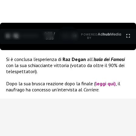
0:05 /
Ad
hub
Media
POWERED
1
/
2
3:35
BY
Si è conclusa l’esperienza di
Raz Degan
all’
Isola dei Famosi
con la sua schiacciante vittoria (votato da oltre il 90% dei
telespettatori).
Dopo la sua brusca reazione dopo la finale (
leggi qui)
, il
naufrago ha concesso un’intervista al
Corriere
.