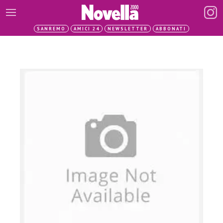
SANREMO
AMICI 24
NEWSLETTER
ABBONATI