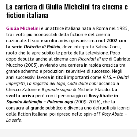
La carriera di Giulia Michelini tra cinema e
fiction italiana
Giulia Michelini
è un’attrice italiana nata a Roma nel 1985,
tra i volti più riconoscibili della fiction e del cinema
nazionale. Il suo
esordio
arriva giovanissima
nel 2002 con
la serie
Distretto di Polizia
, dove interpreta Sabina Corsi,
ruolo che le apre subito le porte della televisione. Poco
dopo debutta anche al cinema con
Ricordati di me
di Gabriele
Muccino (2003), avviando una carriera in rapida crescita tra
grande schermo e produzioni televisive di successo. Negli
anni successivi lavora in titoli importanti come
R.I.S. – Delitti
imperfetti
,
La ragazza del lago
,
Cado dalle nubi
accanto a
Checco Zalone e
Il grande sogno
di Michele Placido.
La
svolta arriva
però con il personaggio di
Rosy Abate in
Squadra Antimafia – Palermo oggi
(2009-2016), che la
consacra al grande pubblico e diventa uno dei ruoli più iconici
della fiction italiana, poi ripreso nello spin-off
Rosy Abate –
La serie
.