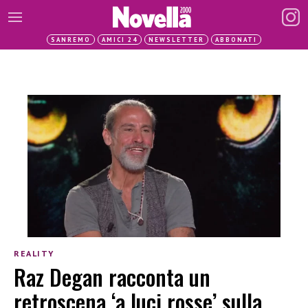
SANREMO
AMICI 24
NEWSLETTER
ABBONATI
REALITY
Raz Degan racconta un
retroscena ‘a luci rosse’ sulla