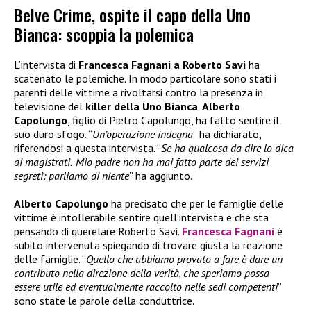
Belve Crime, ospite il capo della Uno
Bianca: scoppia la polemica
L’intervista di
Francesca Fagnani a Roberto Savi
ha
scatenato le polemiche. In modo particolare sono stati i
parenti delle vittime a rivoltarsi contro la presenza in
televisione del
killer della Uno Bianca
.
Alberto
Capolungo
, figlio di Pietro Capolungo, ha fatto sentire il
suo duro sfogo. “
Un’operazione indegna
” ha dichiarato,
riferendosi a questa intervista. “
Se ha qualcosa da dire lo dica
ai magistrati
.
Mio padre non ha mai fatto parte dei servizi
segreti: parliamo di niente
” ha aggiunto.
Alberto Capolungo
ha precisato che per le famiglie delle
vittime è intollerabile sentire quell’intervista e che sta
pensando di querelare Roberto Savi.
Francesca Fagnani
è
subito intervenuta spiegando di trovare giusta la reazione
delle famiglie. “
Quello che abbiamo provato a fare è dare un
contributo nella direzione della verità, che speriamo possa
essere utile ed eventualmente raccolto nelle sedi competenti
”
sono state le parole della conduttrice.