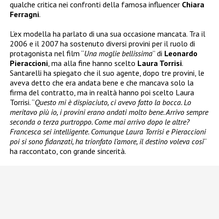
qualche critica nei confronti della famosa influencer
Chiara
Ferragni
.
L’ex modella ha parlato di una sua occasione mancata. Tra il
2006 e il 2007 ha sostenuto diversi provini per il ruolo di
protagonista nel film “
Una moglie bellissima
” di
Leonardo
Pieraccioni
, ma alla fine hanno scelto
Laura Torrisi
.
Santarelli ha spiegato che il suo agente, dopo tre provini, le
aveva detto che era andata bene e che mancava solo la
firma del contratto, ma in realtà hanno poi scelto Laura
Torrisi. “
Questo mi è dispiaciuto, ci avevo fatto la bocca. Lo
meritavo più io, i provini erano andati molto bene. Arrivo sempre
seconda o terza purtroppo. Come mai arrivo dopo le altre?
Francesca sei intelligente. Comunque Laura Torrisi e Pieraccioni
poi si sono fidanzati, ha trionfato l’amore, il destino voleva così
“
ha raccontato, con grande sincerità.