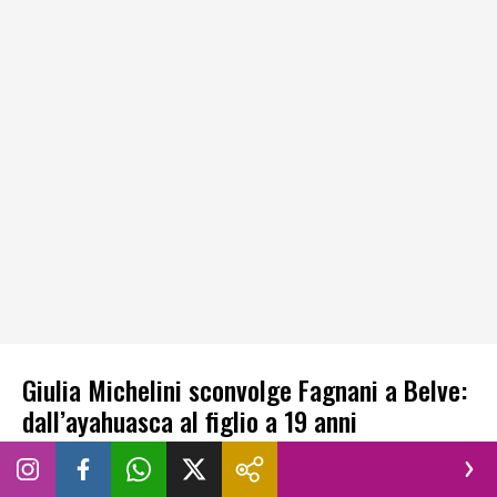
Giulia Michelini sconvolge Fagnani a Belve:
dall’ayahuasca al figlio a 19 anni
Uno dei momenti più discussi riguarda il tema delle
esperienze con sostanze e percorsi interiori alternativi. Alla