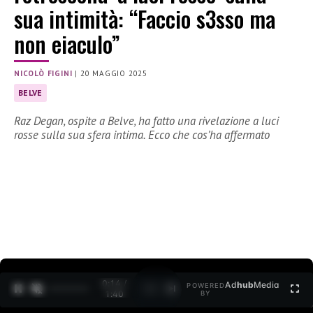
sua intimità: “Faccio s3sso ma
non eiaculo”
NICOLÒ FIGINI
|
20 MAGGIO 2025
BELVE
Raz Degan, ospite a Belve, ha fatto una rivelazione a luci
rosse sulla sua sfera intima. Ecco che cos’ha affermato
0:15 /
Ad
hub
Media
POWERED
1
/
2
1:40
BY