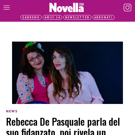
SANREMO
AMICI 24
NEWSLETTER
ABBONATI
NEWS
Rebecca De Pasquale parla del
suo fidanzato, poi rivela un