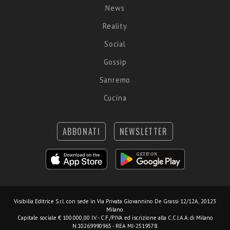
News
Reality
Social
Gossip
Sanremo
Cucina
ABBONATI
NEWSLETTER
Visibilia Editrice S.r.l.
con sede in Via Privata Giovannino De Grassi 12/12A, 20123
Milano.
Capitale sociale € 100.000,00 I.V. - C.F./P.IVA ed iscrizione alla C.C.I.A.A. di Milano
N.10269990965 - REA MI-2519578.