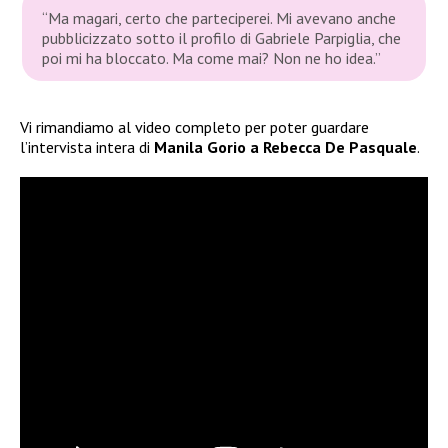
“Ma magari, certo che parteciperei. Mi avevano anche
pubblicizzato sotto il profilo di Gabriele Parpiglia, che
poi mi ha bloccato. Ma come mai? Non ne ho idea.”
Vi rimandiamo al video completo per poter guardare
l’intervista intera di
Manila Gorio a Rebecca De Pasquale
.