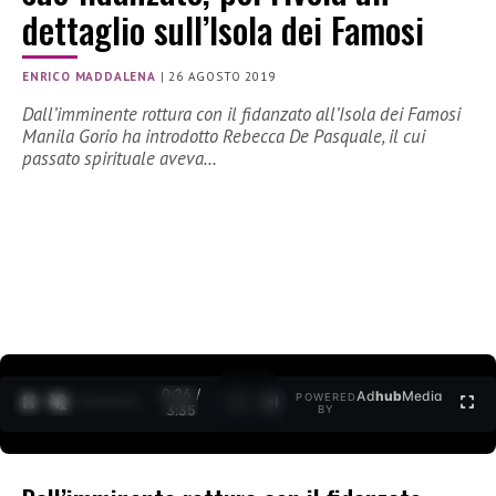
dettaglio sull’Isola dei Famosi
ENRICO MADDALENA
|
26 AGOSTO 2019
Dall’imminente rottura con il fidanzato all’Isola dei Famosi
Manila Gorio ha introdotto Rebecca De Pasquale, il cui
passato spirituale aveva…
0:26 /
Ad
hub
Media
POWERED
1
/
2
3:35
BY