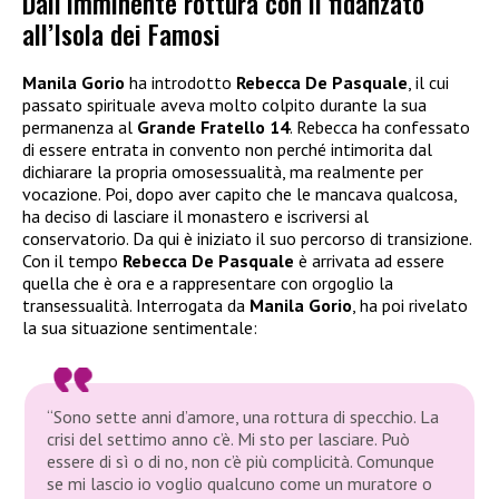
Dall’imminente rottura con il fidanzato
all’Isola dei Famosi
Manila Gorio
ha introdotto
Rebecca De Pasquale
, il cui
passato spirituale aveva molto colpito durante la sua
permanenza al
Grande Fratello 14
. Rebecca ha confessato
di essere entrata in convento non perché intimorita dal
dichiarare la propria omosessualità, ma realmente per
vocazione. Poi, dopo aver capito che le mancava qualcosa,
ha deciso di lasciare il monastero e iscriversi al
conservatorio. Da qui è iniziato il suo percorso di transizione.
Con il tempo
Rebecca De Pasquale
è arrivata ad essere
quella che è ora e a rappresentare con orgoglio la
transessualità. Interrogata da
Manila Gorio
, ha poi rivelato
la sua situazione sentimentale:
“Sono sette anni d’amore, una rottura di specchio. La
crisi del settimo anno c’è. Mi sto per lasciare. Può
essere di sì o di no, non c’è più complicità. Comunque
se mi lascio io voglio qualcuno come un muratore o