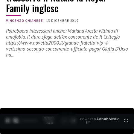
Family inglese
VINCENZO CHIANESE
|
13 DICEMBRE 2019
Potrebbero interessarti anche: Mariana Aresta vittima di
omofobia. Il duro sfogo dell’ex concorrente de Il Collegio
https://www.novella2000.it/grande-fratello-vip-4-
verissimo-secondo-concorrente-ufficiale-pago/ Giulia D’Urso
ha…
0:12 /
Ad
hub
Media
POWERED
1
/
2
1:40
BY