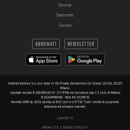
Gossip
Sanremo
Cucina
ABBONATI
NEWSLETTER
Visibilia Editrice S.r.l.
con sede in Via Privata Giovannino De Grassi 12/12A, 20123
Milano.
Capitale sociale € 100.000,00 I.V. - C.F./P.IVA ed iscrizione alla C.C.I.A.A. di Milano
N.10269990965 - REA MI-2519578.
Novella 2000 © 2026. Iscritta al ROC con il n.37767. Tutti i diritti di proprietà
letteraria ed artistica riservati.
CONTATTI
PRIVACY E COOKIES POLICY