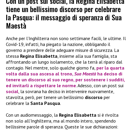
Con un post sui social, la Regina Elisabetta
tiene un bellissimo discorso per celebrare
la Pasqua: il messaggio di speranza di Sua
Maestà
Anche per l’Inghilterra non sono settimane facili, le ultime. Il
Covid-19, infatti, ha piegato la nazione, obbligando il
governo a prendere delle adeguare misure di sicurezza. La
stessa
Regina Elisabetta
, insieme alla sua famiglia, sta
affrontando un lungo isolamento, che la terrà al riparo dal
contagio. Nel mentre, solo qualche giorno fa,
per la quarta
volta dalla sua ascesa al trono,
Sua Maestà
ha deciso di
tenere un
discorso
al suo regno, per sostenere i sudditi,
ed invitarli a rispettare le norme
. Adesso, con un post sui
social
, la sovrana ha deciso in intervenire nuovamente,
stavolta, però, per tenere un bellissimo
discorso
per
celebrare la
Santa Pasqua
.
Con un audiomessaggio, la
Regina Elisabetta
si è rivolta
non solo all’Inghilterra, ma al mondo intero, spendendo
bellissime parole di speranza. Queste le sue dichiarazioni: