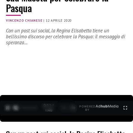
Pasqua
VINCENZO CHIANESE
|
12 APRILE 2020
Con un post sui social, la Regina Elisabetta tiene un
bellissimo discorso per celebrare la Pasqua: il messaggio di
speranza…
0:11 /
Ad
hub
Media
POWERED
1
/
2
1:40
BY