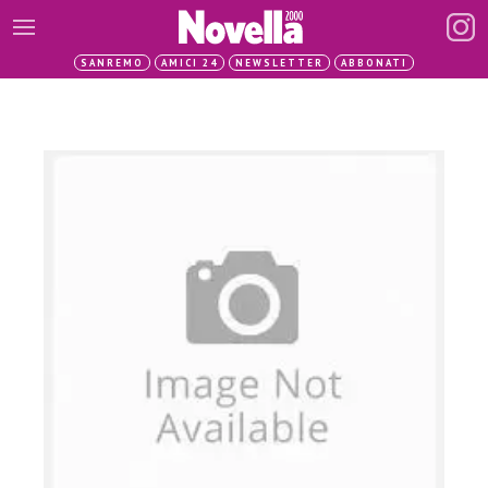
SANREMO
AMICI 24
NEWSLETTER
ABBONATI