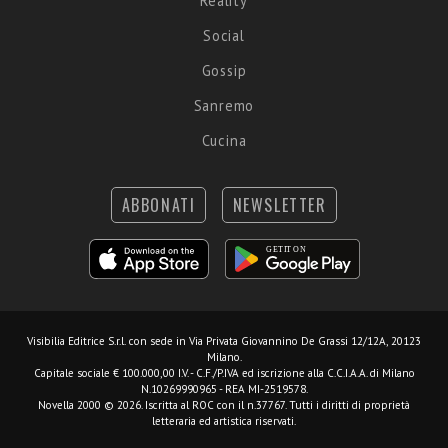
Reality
Social
Gossip
Sanremo
Cucina
ABBONATI
NEWSLETTER
Visibilia Editrice S.r.l.
con sede in Via Privata Giovannino De Grassi 12/12A, 20123
Milano.
Capitale sociale € 100.000,00 I.V. - C.F./P.IVA ed iscrizione alla C.C.I.A.A. di Milano
N.10269990965 - REA MI-2519578.
Novella 2000 © 2026. Iscritta al ROC con il n.37767. Tutti i diritti di proprietà
letteraria ed artistica riservati.