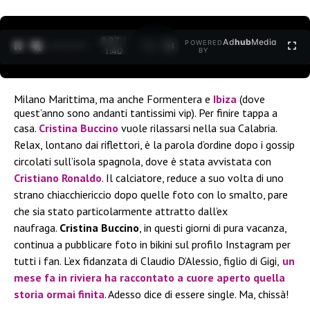
0:27 /
Ad
hub
Media
POWERED
1
/
2
1:40
BY
Milano Marittima, ma anche Formentera e
Ibiza
(dove
quest’anno sono andanti tantissimi vip). Per finire tappa a
casa.
Cristina Buccino
vuole rilassarsi
nella sua Calabria.
Relax, lontano dai riflettori, è la parola d’ordine dopo i gossip
circolati sull’isola spagnola, dove è stata avvistata con
Cristiano Ronaldo
. Il calciatore, reduce a suo volta di uno
strano chiacchiericcio dopo quelle foto con lo smalto, pare
che sia stato particolarmente attratto dall’ex
naufraga.
Cristina Buccino
, in questi giorni di pura vacanza,
continua a pubblicare foto in bikini sul profilo Instagram per
tutti i fan. L’ex fidanzata di Claudio D’Alessio, figlio di Gigi,
un
mese fa in riviera ha raccontato a cuore aperto quella
storia ormai finita
. Adesso dice di essere single. Ma, chissà!