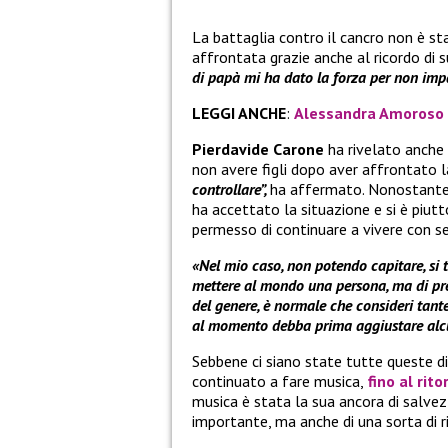
La battaglia contro il cancro non è sta
affrontata grazie anche al ricordo d
di papà mi ha dato la forza per non impa
LEGGI ANCHE
:
Alessandra Amoroso è 
Pierdavide Carone
ha rivelato anche 
non avere figli dopo aver affrontato 
controllare”,
ha affermato. Nonostante i
ha accettato la situazione e si è piut
permesso di continuare a vivere con se
«Nel mio caso, non potendo capitare, si 
mettere al mondo una persona, ma di pr
del genere, è normale che consideri tant
al momento debba prima aggiustare alcun
Sebbene ci siano state tutte queste di
continuato a fare musica,
fino al rito
musica è stata la sua ancora di salvez
importante, ma anche di una sorta di ri