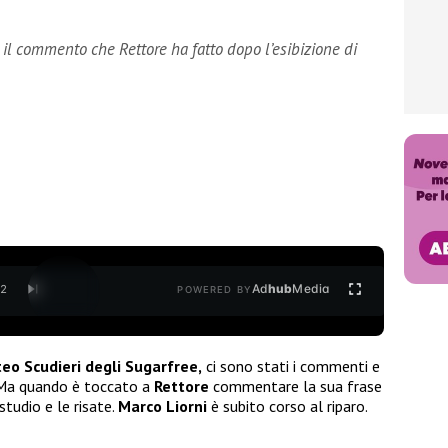
o il commento che Rettore ha fatto dopo l’esibizione di
Ad
hub
Media
/
2
POWERED BY
teo Scudieri degli Sugarfree,
ci sono stati i commenti e
i. Ma quando è toccato a
Rettore
commentare la sua frase
studio e le risate.
Marco Liorni
è subito corso al riparo.