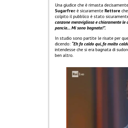
Una giudice che è rimasta decisamente 
Sugarfre
e è sicuramente
Rettore
che
colpito il pubblico è stato sicuramen
canzone meravigliosa e chiaramente le c
pancia… Mi sono bagnata!”.
In studio sono partite le risate per q
dicendo:
“Eh fa caldo qui, fa molto cald
intendesse che si era bagnata di sudor
ben altro.