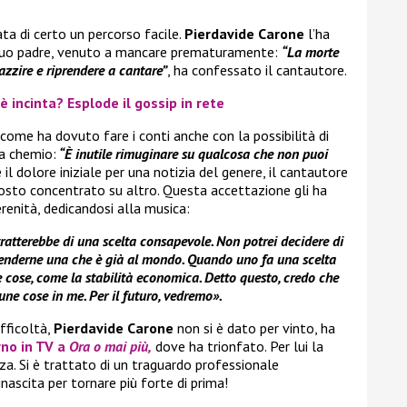
ta di certo un percorso facile.
Pierdavide Carone
l’ha
i suo padre, venuto a mancare prematuramente:
“La morte
zzire e riprendere a cantare”
, ha confessato il cantautore.
incinta? Esplode il gossip in rete
come ha dovuto fare i conti anche con la possibilità di
la chemio:
“È inutile rimuginare su qualcosa che non puoi
l dolore iniziale per una notizia del genere, il cantautore
tosto concentrato su altro. Questa accettazione gli ha
renità, dedicandosi alla musica:
tratterebbe di una scelta consapevole. Non potrei decidere di
enderne una che è già al mondo. Quando uno fa una scelta
e cose, come la stabilità economica. Detto questo, credo che
e cose in me. Per il futuro, vedremo».
fficoltà,
Pierdavide Carone
non si è dato per vinto, ha
rno in TV a
Ora o mai più,
dove ha trionfato. Per lui la
za. Si è trattato di un traguardo professionale
nascita per tornare più forte di prima!