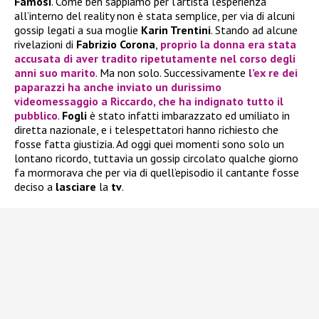
Famosi
. Come ben sappiamo per l’artista l’esperienza
all’interno del reality non è stata semplice, per via di alcuni
gossip legati a sua moglie
Karin Trentini
. Stando ad alcune
rivelazioni di
Fabrizio Corona
,
proprio la donna era stata
accusata di aver tradito ripetutamente nel corso degli
anni suo marito
. Ma non solo. Successivamente
l’ex re dei
paparazzi ha anche inviato un durissimo
videomessaggio a
Riccardo
, che ha indignato tutto il
pubblico
.
Fogli
è stato infatti imbarazzato ed umiliato in
diretta nazionale, e i telespettatori hanno richiesto che
fosse fatta giustizia. Ad oggi quei momenti sono solo un
lontano ricordo, tuttavia un gossip circolato qualche giorno
fa mormorava che per via di quell’episodio il cantante fosse
deciso a
lasciare
la
tv
.