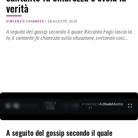
verità
VINCENZO CHIANESE
|
18 AGOSTO 2019
A seguito del gossip secondo il quale Riccardo Fogli lascia la
tv, il cantante fa chiarezza sulla situazione, svelando così…
0:26 /
Ad
hub
Media
POWERED
1
/
2
3:35
BY
A seguito del gossip secondo il quale