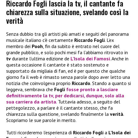
Riccardo Fogli lascia la tv, il cantante fa
chiarezza sulla situazione, svelando così la
verità
Senza dubbio tra gli artisti più amati e seguiti del panorama
musicale italiano c’è certamente
Riccardo Fogli
. L’ex
membro dei
Pooh
, fin da subito è entrato nel cuore del
grande pubblico, e solo pochi mesi fa l’abbiamo ritrovato in
tv
durante l’ultima edizione de
L’Isola dei Famosi
. Anche in
questa occasione il cantante è stato sostenuto e
supportato da migliaia di fan, ed è per questo che qualche
giorno fa il web è rimasto senza parole dopo aver letto una
notizia che coinvolgeva proprio
Riccardo
. Stando a quanto si
leggeva, sembrava che
Fogli
fosse pronto a
lasciare
definitivamente la
tv
, per dedicarsi, dunque, solo alla
sua carriera da artista
. Tuttavia adesso, a seguito del
pettegolezzo, a parlare è il cantante stesso, che fa
chiarezza sulla questione, svelando finalmente la
verità
.
Scopriamo le sue parole in merito.
Tutti ricorderemo l’esperienza di
Riccardo Fogli
a
L’Isola dei