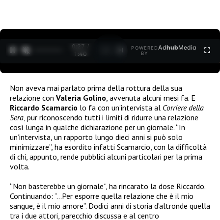
0:27 /
Ad
hub
Media
POWERED
1
/
2
1:40
BY
Non aveva mai parlato prima della rottura della sua
relazione con
Valeria Golino
, avvenuta alcuni mesi fa. E
Riccardo Scamarcio
lo fa con un’intervista al
Corriere della
Sera
, pur riconoscendo tutti i limiti di ridurre una relazione
così lunga in qualche dichiarazione per un giornale. “In
un’intervista, un rapporto lungo dieci anni si può solo
minimizzare”, ha esordito infatti Scamarcio, con la difficoltà
di chi, appunto, rende pubblici alcuni particolari per la prima
volta.
“Non basterebbe un giornale”, ha rincarato la dose Riccardo.
Continuando: “…Per esporre quella relazione che è il mio
sangue, è il mio amore”. Dodici anni di storia d’altronde quella
tra i due attori, parecchio discussa e al centro