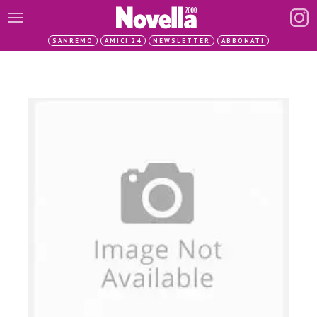
SANREMO
AMICI 24
NEWSLETTER
ABBONATI