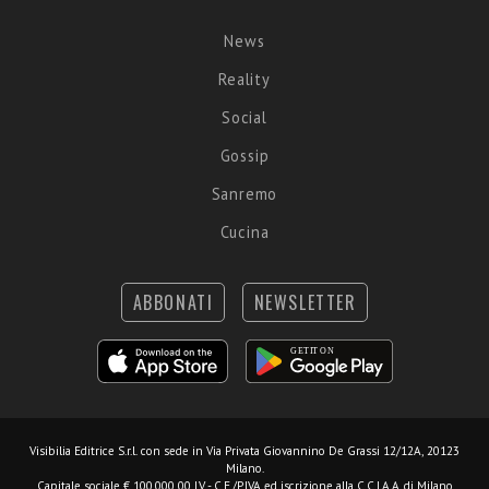
News
Reality
Social
Gossip
Sanremo
Cucina
ABBONATI
NEWSLETTER
Visibilia Editrice S.r.l.
con sede in Via Privata Giovannino De Grassi 12/12A, 20123
Milano.
Capitale sociale € 100.000,00 I.V. - C.F./P.IVA ed iscrizione alla C.C.I.A.A. di Milano