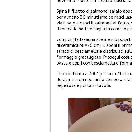
dovranno cuocere in cottura. Lascia r
Spina il filetto di salmone, salalo ab
per almeno 30 minuti (ma se riesci lasc
via il sale e cuoci il salmone al forno,
Rimuovi la pelle e taglia la carne in pi
Componi la lasagna stendendo poca bes
di ceramica 38×26 cm). Disponi il prim
strato di besciamella e distribuisci sull
formaggio grattugiato. Prosegui così pe
pasta e copri con besciamella e forma
Cuoci in forno a 200° per circa 40 minu
dorata. Lascia riposare a temperatura 
pepe rosa e porta in tavola.