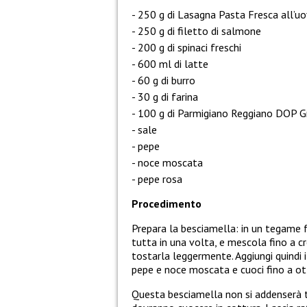
250 g di Lasagna Pasta Fresca all’uov
250 g di filetto di salmone
200 g di spinaci freschi
600 ml di latte
60 g di burro
30 g di farina
100 g di Parmigiano Reggiano DOP Gra
sale
pepe
noce moscata
pepe rosa
Procedimento
Prepara la besciamella: in un tegame fai
tutta in una volta, e mescola fino a c
tostarla leggermente. Aggiungi quindi i
pepe e noce moscata e cuoci fino a o
Questa besciamella non si addenserà t