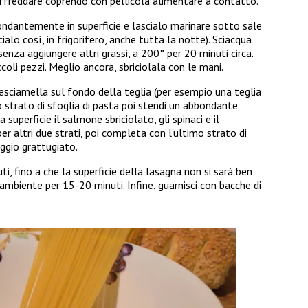
affreddare coprendo con pellicola alimentare a contatto.
bondantemente in superficie e lascialo marinare sotto sale
ialo così, in frigorifero, anche tutta la notte). Sciacqua
 senza aggiungere altri grassi, a 200° per 20 minuti circa.
ccoli pezzi. Meglio ancora, sbriciolala con le mani.
ciamella sul fondo della teglia (per esempio una teglia
o strato di sfoglia di pasta poi stendi un abbondante
a superficie il salmone sbriciolato, gli spinaci e il
r altri due strati, poi completa con l’ultimo strato di
ggio grattugiato.
ti, fino a che la superficie della lasagna non si sarà ben
ambiente per 15-20 minuti. Infine, guarnisci con bacche di