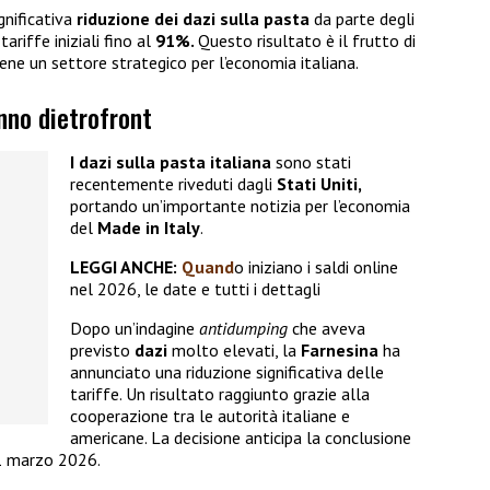
gnificativa
riduzione dei dazi
sulla pasta
da parte degli
ariffe iniziali fino al
91%.
Questo risultato è il frutto di
ene un settore strategico per l’economia italiana.
anno dietrofront
I dazi sulla pasta italiana
sono stati
recentemente riveduti dagli
Stati Uniti,
portando un’importante notizia per l’economia
del
Made in Italy
.
LEGGI ANCHE:
Quand
o iniziano i saldi online
nel 2026, le date e tutti i dettagli
Dopo un’indagine
antidumping
che aveva
previsto
dazi
molto elevati, la
Farnesina
ha
annunciato una riduzione significativa delle
tariffe. Un risultato raggiunto grazie alla
cooperazione tra le autorità italiane e
americane. La decisione anticipa la conclusione
11 marzo 2026.