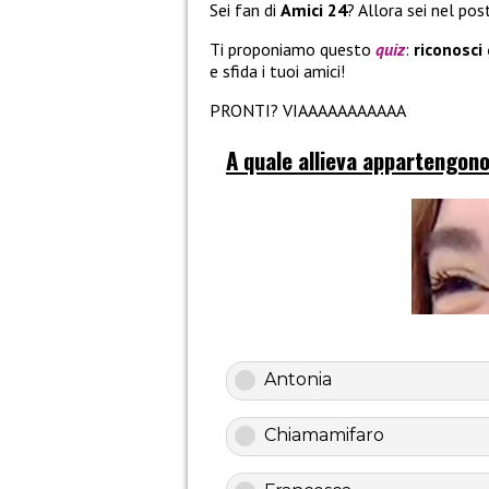
Sei fan di
Amici 24
? Allora sei nel pos
Ti proponiamo questo
quiz
:
riconosci 
e sfida i tuoi amici!
PRONTI? VIAAAAAAAAAAA
A quale allieva appartengono
Antonia
Chiamamifaro