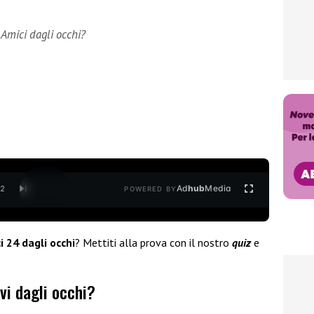
i Amici dagli occhi?
Ad
hub
Media
/
2
POWERED BY
i 24 dagli occhi
? Mettiti alla prova con il nostro
quiz
e
evi dagli occhi?