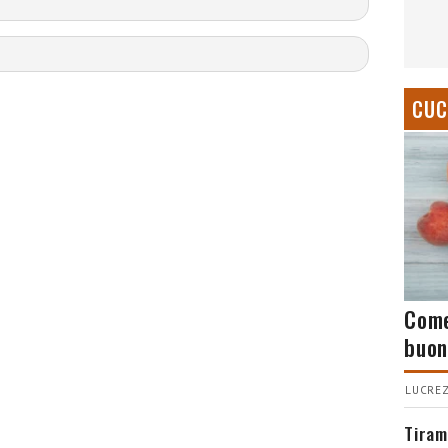
CUC
Come
buon
LUCREZ
Tiram