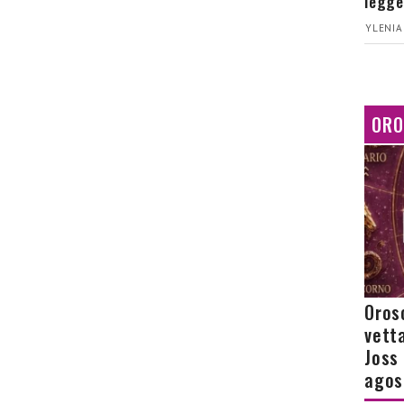
legge
YLENIA
ORO
Orosc
vetta
Joss
agos