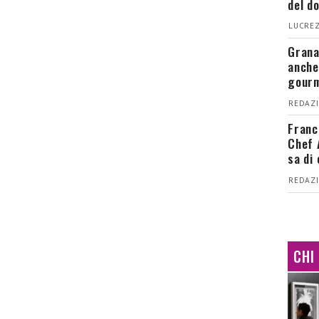
del d
LUCREZ
Grana
anche
gour
REDAZI
Franc
Chef 
sa di
REDAZI
CHI