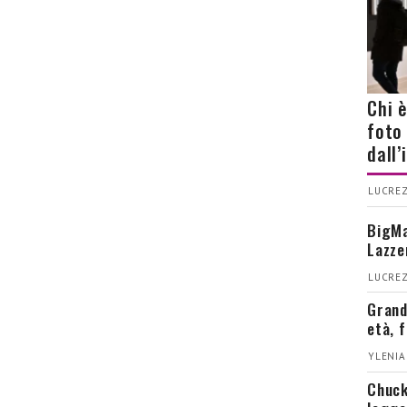
Chi 
foto
dall
LUCREZ
BigMa
Lazze
LUCREZ
Grand
età, 
YLENIA
Chuck