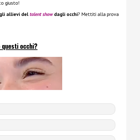
to giusto!
gli allievi del
talent show
dagli occhi
? Mettiti alla prova
 questi occhi?