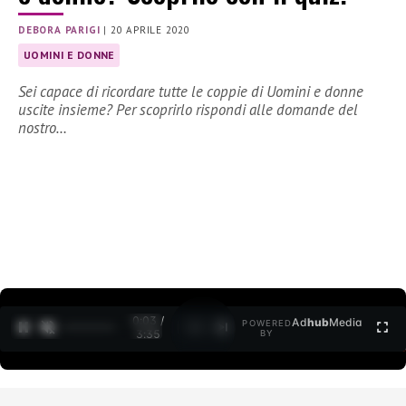
DEBORA PARIGI
|
20 APRILE 2020
UOMINI E DONNE
Sei capace di ricordare tutte le coppie di Uomini e donne
uscite insieme? Per scoprirlo rispondi alle domande del
nostro…
0:04 /
Ad
hub
Media
POWERED
1
/
2
3:35
BY