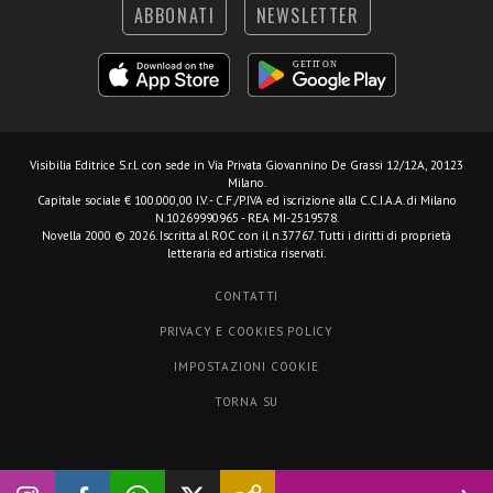
ABBONATI
NEWSLETTER
Visibilia Editrice S.r.l.
con sede in Via Privata Giovannino De Grassi 12/12A, 20123
Milano.
Capitale sociale € 100.000,00 I.V. - C.F./P.IVA ed iscrizione alla C.C.I.A.A. di Milano
N.10269990965 - REA MI-2519578.
Novella 2000 © 2026. Iscritta al ROC con il n.37767. Tutti i diritti di proprietà
letteraria ed artistica riservati.
CONTATTI
PRIVACY E COOKIES POLICY
IMPOSTAZIONI COOKIE
TORNA SU