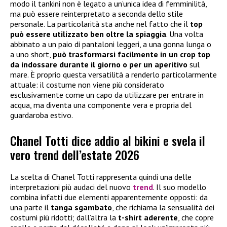
modo il tankini non è legato a un’unica idea di femminilità,
ma può essere reinterpretato a seconda dello stile
personale. La particolarità sta anche nel fatto che il
top
può essere utilizzato ben oltre la spiaggia
. Una volta
abbinato a un paio di pantaloni leggeri, a una gonna lunga o
a uno short,
può trasformarsi facilmente in un crop top
da indossare durante il giorno o per un aperitivo
sul
mare. È proprio questa versatilità a renderlo particolarmente
attuale: il costume non viene più considerato
esclusivamente come un capo da utilizzare per entrare in
acqua, ma diventa una componente vera e propria del
guardaroba estivo.
Chanel Totti dice addio al bikini e svela il
vero trend dell’estate 2026
La scelta di Chanel Totti rappresenta quindi una delle
interpretazioni più audaci del nuovo
trend
. Il suo modello
combina infatti due elementi apparentemente opposti: da
una parte il
tanga sgambato
, che richiama la sensualità dei
costumi più ridotti; dall’altra la
t-shirt aderente
, che copre