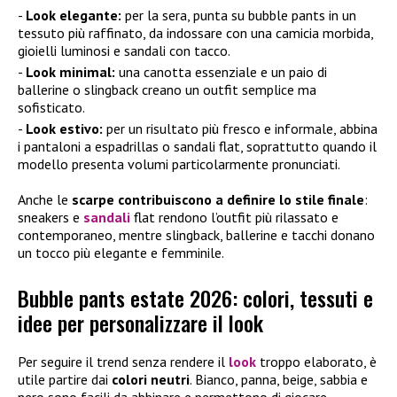
Look elegante:
per la sera, punta su bubble pants in un
tessuto più raffinato, da indossare con una camicia morbida,
gioielli luminosi e sandali con tacco.
Look minimal:
una canotta essenziale e un paio di
ballerine o slingback creano un outfit semplice ma
sofisticato.
Look estivo:
per un risultato più fresco e informale, abbina
i pantaloni a espadrillas o sandali flat, soprattutto quando il
modello presenta volumi particolarmente pronunciati.
Anche le
scarpe contribuiscono a definire lo stile finale
:
sneakers e
sandali
flat rendono l’outfit più rilassato e
contemporaneo, mentre slingback, ballerine e tacchi donano
un tocco più elegante e femminile.
Bubble pants estate 2026: colori, tessuti e
idee per personalizzare il look
Per seguire il trend senza rendere il
look
troppo elaborato, è
utile partire dai
colori neutri
. Bianco, panna, beige, sabbia e
nero sono facili da abbinare e permettono di giocare