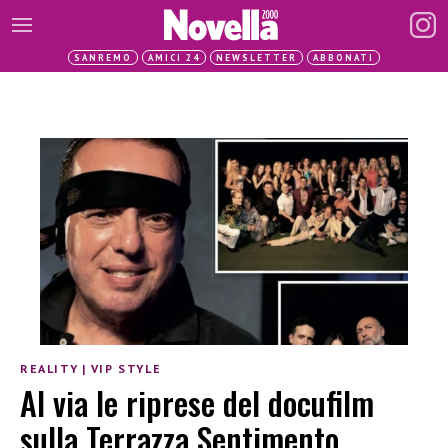
SANREMO
AMICI 24
NEWSLETTER
ABBONATI
REALITY
|
VIP STYLE
Al via le riprese del docufilm
sulla Terrazza Sentimento