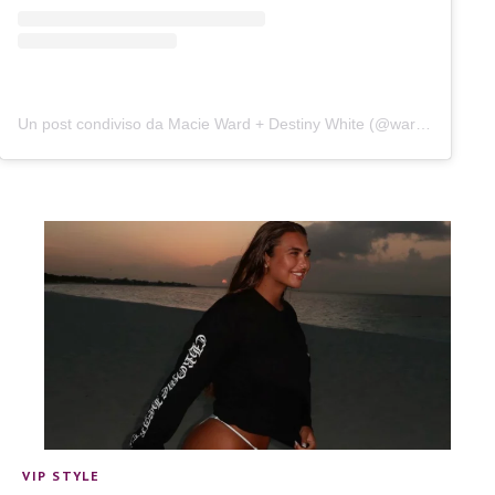
Un post condiviso da Macie Ward + Destiny White (@wardandwhite)
VIP STYLE