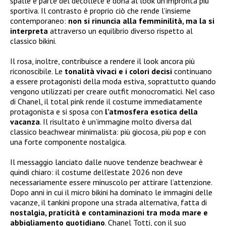
spalle e parte del décolleté e dona al look un’impronta più
sportiva. Il contrasto è proprio ciò che rende l’insieme
contemporaneo:
non si rinuncia alla femminilità, ma la si
interpreta
attraverso un equilibrio diverso rispetto al
classico bikini.
Il rosa, inoltre, contribuisce a rendere il look ancora più
riconoscibile. Le
tonalità vivaci e i colori decisi
continuano
a essere protagonisti della moda estiva, soprattutto quando
vengono utilizzati per creare outfit monocromatici. Nel caso
di Chanel, il total pink rende il costume immediatamente
protagonista e si sposa con
l’atmosfera esotica della
vacanza
. Il risultato è un’immagine molto diversa dal
classico beachwear minimalista: più giocosa, più pop e con
una forte componente nostalgica.
Il messaggio lanciato dalle nuove tendenze beachwear è
quindi chiaro: il costume dell’estate 2026 non deve
necessariamente essere minuscolo per attirare l’attenzione.
Dopo anni in cui il micro bikini ha dominato le immagini delle
vacanze, il tankini propone una strada alternativa, fatta di
nostalgia, praticità e contaminazioni tra moda mare e
abbigliamento quotidiano
. Chanel Totti, con il suo