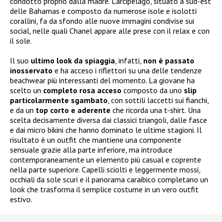
condotto proprio dalla madre. L’arcipelago, situato a sud-est
delle Bahamas e composto da numerose isole e isolotti
corallini, fa da sfondo alle nuove immagini condivise sui
social, nelle quali Chanel appare alle prese con il relax e con
il sole.
Il suo
ultimo look da spiaggia
, infatti,
non è passato
inosservato
e ha acceso i riflettori su una delle tendenze
beachwear più interessanti del momento. La giovane ha
scelto un
completo rosa acceso
composto da uno
slip
particolarmente sgambato
, con sottili laccetti sui fianchi,
e da un
top corto e aderente
che ricorda una t-shirt. Una
scelta decisamente diversa dai classici triangoli, dalle fasce
e dai micro bikini che hanno dominato le ultime stagioni. Il
risultato è un outfit che mantiene una componente
sensuale grazie alla parte inferiore, ma introduce
contemporaneamente un elemento più casual e coprente
nella parte superiore. Capelli sciolti e leggermente mossi,
occhiali da sole scuri e il panorama caraibico completano un
look che trasforma il semplice costume in un vero outfit
estivo.