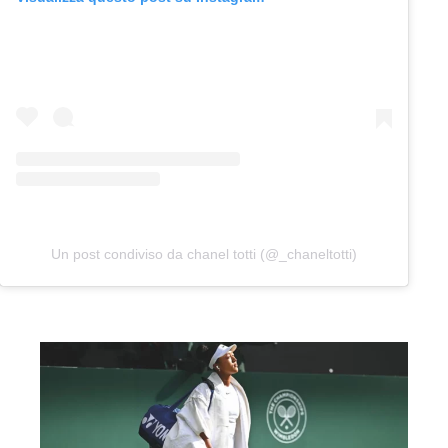
Un post condiviso da chanel totti (@_chaneltotti)