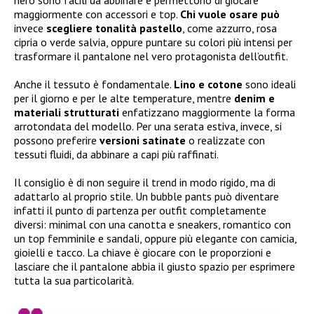
maggiormente con accessori e top.
Chi vuole osare può
invece
scegliere tonalità pastello
, come azzurro, rosa
cipria o verde salvia, oppure puntare su colori più intensi per
trasformare il pantalone nel vero protagonista dell’outfit.
Anche il tessuto è fondamentale.
Lino e cotone
sono ideali
per il giorno e per le alte temperature, mentre
denim e
materiali strutturati
enfatizzano maggiormente la forma
arrotondata del modello. Per una serata estiva, invece, si
possono preferire
versioni satinate
o realizzate con
tessuti fluidi, da abbinare a capi più raffinati.
Il consiglio è di non seguire il trend in modo rigido, ma di
adattarlo al proprio stile. Un bubble pants può diventare
infatti il punto di partenza per outfit completamente
diversi: minimal con una canotta e sneakers, romantico con
un top femminile e sandali, oppure più elegante con camicia,
gioielli e tacco. La chiave è giocare con le proporzioni e
lasciare che il pantalone abbia il giusto spazio per esprimere
tutta la sua particolarità.