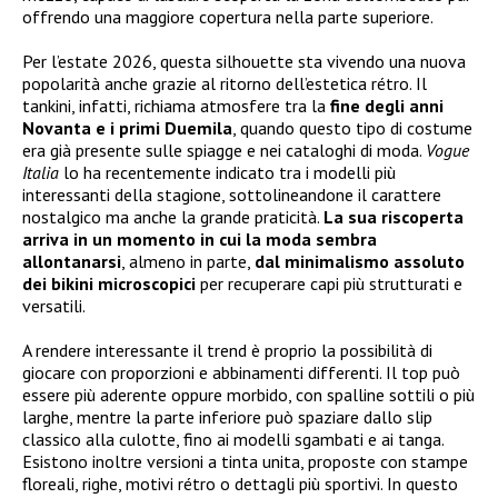
offrendo una maggiore copertura nella parte superiore.
Per l’estate 2026, questa silhouette sta vivendo una nuova
popolarità anche grazie al ritorno dell’estetica rétro. Il
tankini, infatti, richiama atmosfere tra la
fine degli anni
Novanta e i primi Duemila
, quando questo tipo di costume
era già presente sulle spiagge e nei cataloghi di moda.
Vogue
Italia
lo ha recentemente indicato tra i modelli più
interessanti della stagione, sottolineandone il carattere
nostalgico ma anche la grande praticità.
La sua riscoperta
arriva in un momento in cui la moda sembra
allontanarsi
, almeno in parte,
dal minimalismo assoluto
dei bikini microscopici
per recuperare capi più strutturati e
versatili.
A rendere interessante il trend è proprio la possibilità di
giocare con proporzioni e abbinamenti differenti. Il top può
essere più aderente oppure morbido, con spalline sottili o più
larghe, mentre la parte inferiore può spaziare dallo slip
classico alla culotte, fino ai modelli sgambati e ai tanga.
Esistono inoltre versioni a tinta unita, proposte con stampe
floreali, righe, motivi rétro o dettagli più sportivi. In questo