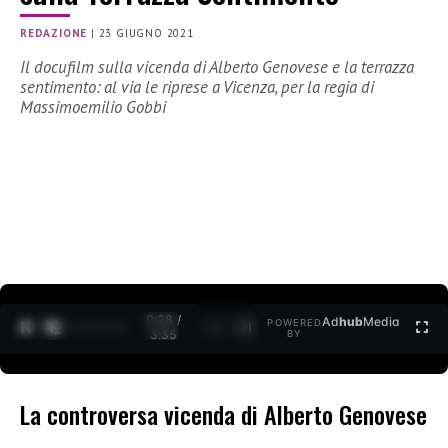
REDAZIONE
|
23 GIUGNO 2021
Il docufilm sulla vicenda di Alberto Genovese e la terrazza
sentimento: al via le riprese a Vicenza, per la regia di
Massimoemilio Gobbi
0:29 /
Ad
hub
Media
POWERED
1
/
2
3:35
BY
La controversa vicenda di Alberto Genovese