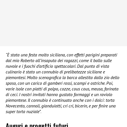
“È stata una festa molto siciliana, con effetti parigini preparati
dal mio Roberto all’insaputa dei ragazzi, come il ballo sulle
nuvole e i fuochi d’artificio spettacolari. Dal punto di vista
culinario è stato un connubio di prelibatezze siciliane e
piemontesi. Molto scenografica la barca allestita dallo zio dello
sposo, con un carico di gamberi rossi, scampi e ostriche. Poi,
varie isole con piatti di polpo, cozze, cous cous, meusa, farinata
di ceci. I nostri invitati hanno gustato formaggi e un raviolo
piemontese. Il connubio è continuato anche con i dolci: torta
Novecento, cannoli, gianduiotti, cri cri, bicerin, e per finire una
super torta nuziale”
.
Auguri e progetti futuri