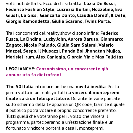
volti noti della tv. Ecco di chi si tratta:
Clizia De Rossi,
Federico Fashion Style, Lucrezia Borlini, Nozzolino, Eva
Giusti, La Giss, Giancarlo Danto, Claudia Dorelfi, Il Defe,
Giorgio Ramondetta, Giulia Scarano, Twins Porta.
Tra i concorrenti del reality show ci sono infine:
Federico
Fusca, LaCindina, Lucky John, Aurora Baruto, Gianmarco
Zagato, Nicole Pallado, Giulia Sara Salemi, Valerio
Mazzei, Sespo, Il Musazzi, Panda Boi, Jhonatan Mujica,
Merisiel Irum, Alex Caniggia, Giorgia Yin
e
Max Felicitas
.
LEGGI ANCHE
:
Canzonissima, un concorrente già
annunciato fa dietrofront
The 50 Italia
introduce anche una
novità inedita
. Per la
prima volta in un reality infatti
a vincere il montepremi
finale sarà un telespettatore
. Durante le varie puntate
sullo schermo della tv apparirà un QR code, tramite il quale
il pubblico potrà votare il proprio concorrente preferito.
Tutti quelli che voteranno per il volto che vincerà il
programma, parteciperanno a un’estrazione finale e un
fortunato vincitore porterà a casa il montepremi.