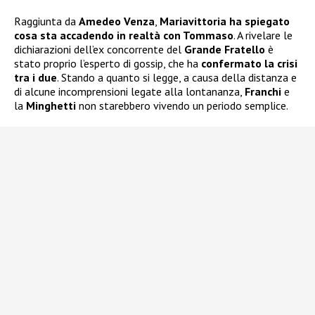
Raggiunta da
Amedeo Venza
,
Mariavittoria ha spiegato
cosa sta accadendo in realtà con Tommaso
. A rivelare le
dichiarazioni dell’ex concorrente del
Grande Fratello
è
stato proprio l’esperto di gossip, che ha
confermato la crisi
tra i due
. Stando a quanto si legge, a causa della distanza e
di alcune incomprensioni legate alla lontananza,
Franchi
e
la
Minghetti
non starebbero vivendo un periodo semplice.