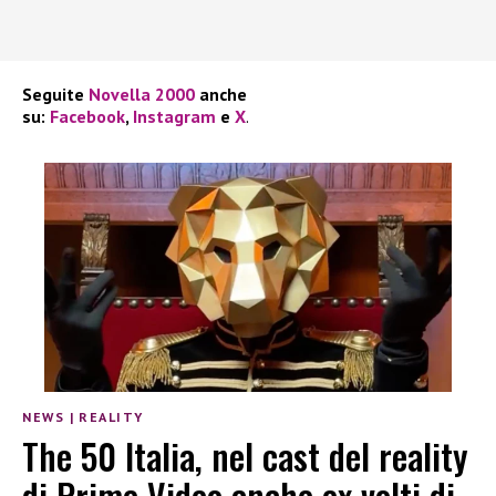
Seguite
Novella 2000
anche
su:
Facebook
,
Instagram
e
X
.
NEWS
|
REALITY
The 50 Italia, nel cast del reality
di Prime Video anche ex volti di