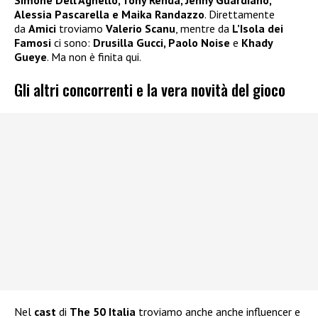
Simone Dell’Agnello, Tony Renda, Jenny Guardiano,
Alessia Pascarella e Maika Randazzo
. Direttamente
da
Amici
troviamo
Valerio Scanu
, mentre da
L’Isola dei
Famosi
ci sono:
Drusilla Gucci, Paolo Noise
e
Khady
Gueye
. Ma non è finita qui.
Gli altri concorrenti e la vera novità del gioco
Nel
cast
di
The 50 Italia
troviamo anche anche influencer e