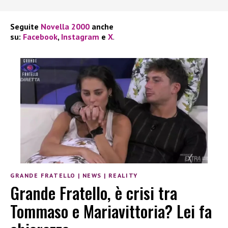
Seguite
Novella 2000
anche
su:
Facebook
,
Instagram
e
X
.
GRANDE FRATELLO
|
NEWS
|
REALITY
Grande Fratello, è crisi tra
Tommaso e Mariavittoria? Lei fa