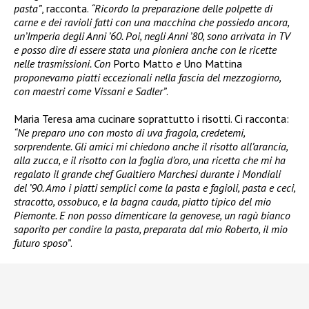
pasta”
, racconta.
“Ricordo la preparazione delle polpette di
carne e dei ravioli fatti con una macchina che possiedo ancora,
un’Imperia degli Anni ’60. Poi, negli Anni ’80, sono arrivata in TV
e posso dire di essere stata una pioniera anche con le ricette
nelle trasmissioni. Con
Porto Matto
e
Uno Mattina
proponevamo piatti eccezionali nella fascia del mezzogiorno,
con maestri come Vissani e Sadler”
.
Maria Teresa ama cucinare soprattutto i risotti. Ci racconta:
“Ne preparo uno con mosto di uva fragola, credetemi,
sorprendente. Gli amici mi chiedono anche il risotto all’arancia,
alla zucca, e il risotto con la foglia d’oro, una ricetta che mi ha
regalato il grande chef Gualtiero Marchesi durante i Mondiali
del ’90. Amo i piatti semplici come la pasta e fagioli, pasta e ceci,
stracotto, ossobuco, e la bagna cauda, piatto tipico del mio
Piemonte. E non posso dimenticare la genovese, un ragù bianco
saporito per condire la pasta, preparata dal mio Roberto, il mio
futuro sposo”
.