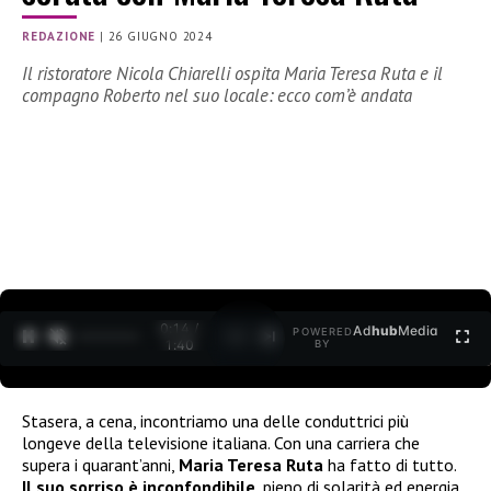
REDAZIONE
|
26 GIUGNO 2024
Il ristoratore Nicola Chiarelli ospita Maria Teresa Ruta e il
compagno Roberto nel suo locale: ecco com’è andata
0:15 /
Ad
hub
Media
POWERED
1
/
2
1:40
BY
Stasera, a cena, incontriamo una delle conduttrici più
longeve della televisione italiana. Con una carriera che
supera i quarant’anni,
Maria Teresa Ruta
ha fatto di tutto.
Il suo sorriso è inconfondibile
, pieno di solarità ed energia