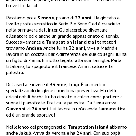
brevetto da sub.
Passiamo poi a
Simone
, pisano di
32 anni.
Ha giocato a
livello professionistico in Serie B e Serie C ed è cresciuto
nella primavera dell’Inter. Gli piacerebbe diventare
allenatore ed è anche un grande appassionato di tennis.
Successivamente a
Temptation Island
tra i tentatori
troviamo
Andrea
. Anche lui ha
32 anni,
vive a Madrid e
lavora in un cocktail bar. A differenza dei due colleghi, lui ha
un figlio di 7 anni. È molto legato alla sua famiglia. Parla
l’italiano, lo spagnolo e il francese. Ama il calcio e la
palestra.
Di Caserta è invece il
33enne
,
Luigi
. È un medico
specializzando in igiene e medicina preventiva. Ha delle
origini nobili. Anche lui ha giocato a calcio come portiere e
suona il pianoforte. Pratica la palestra. Da Siena arriva
Giovanni
, di
26 anni.
Lui lavora in un’azienda farmaceutica
ed è un grande sportivo!
Nell’elenco dei protagonisti di
Temptation Island
abbiamo
anche
Jakub
. Arriva da Verona e ha 24 anni. Con suo papà