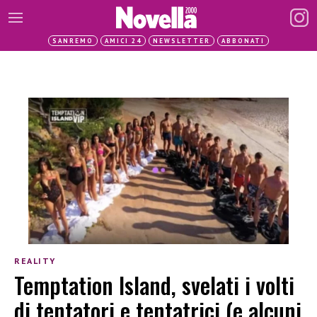
SANREMO
AMICI 24
NEWSLETTER
ABBONATI
REALITY
Temptation Island, svelati i volti
di tentatori e tentatrici (e alcuni