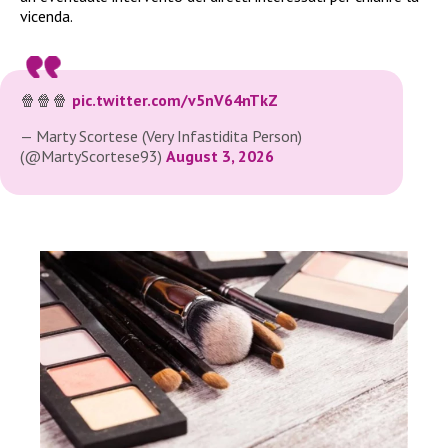
vicenda.
🍿🍿🍿
pic.twitter.com/v5nV64nTkZ
— Marty Scortese (Very Infastidita Person)
(@MartyScortese93)
August 3, 2026