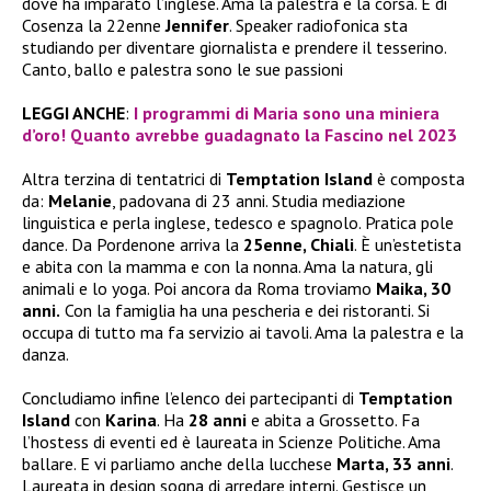
dove ha imparato l’inglese. Ama la palestra e la corsa. È di
Cosenza la 22enne
Jennifer
. Speaker radiofonica sta
studiando per diventare giornalista e prendere il tesserino.
Canto, ballo e palestra sono le sue passioni
LEGGI ANCHE
:
I programmi di Maria sono una miniera
d’oro! Quanto avrebbe guadagnato la Fascino nel 2023
Altra terzina di tentatrici di
Temptation Island
è composta
da:
Melanie
, padovana di 23 anni. Studia mediazione
linguistica e perla inglese, tedesco e spagnolo. Pratica pole
dance. Da Pordenone arriva la
25enne, Chiali
. È un’estetista
e abita con la mamma e con la nonna. Ama la natura, gli
animali e lo yoga. Poi ancora da Roma troviamo
Maika, 30
anni.
Con la famiglia ha una pescheria e dei ristoranti. Si
occupa di tutto ma fa servizio ai tavoli. Ama la palestra e la
danza.
Concludiamo infine l’elenco dei partecipanti di
Temptation
Island
con
Karina
. Ha
28 anni
e abita a Grossetto. Fa
l’hostess di eventi ed è laureata in Scienze Politiche. Ama
ballare. E vi parliamo anche della lucchese
Marta, 33 anni
.
Laureata in design sogna di arredare interni. Gestisce un