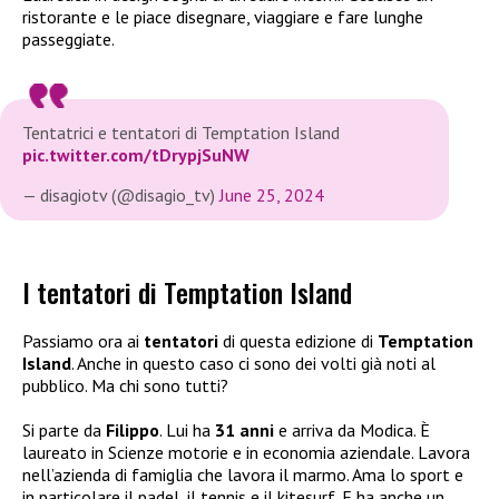
ristorante e le piace disegnare, viaggiare e fare lunghe
passeggiate.
Tentatrici e tentatori di Temptation Island
pic.twitter.com/tDrypjSuNW
— disagiotv (@disagio_tv)
June 25, 2024
I tentatori di Temptation Island
Passiamo ora ai
tentatori
di questa edizione di
Temptation
Island
. Anche in questo caso ci sono dei volti già noti al
pubblico. Ma chi sono tutti?
Si parte da
Filippo
. Lui ha
31 anni
e arriva da Modica. È
laureato in Scienze motorie e in economia aziendale. Lavora
nell’azienda di famiglia che lavora il marmo. Ama lo sport e
in particolare il padel, il tennis e il kitesurf. E ha anche un