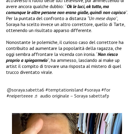
attraverso il ruolo delle luci televisive, pur ammettendo di
avere ancora qualche dubbio: “
Ok le luci, ok tutto, ma
comunque le altre persone non erano gialle, quindi non capisco
”.
Per la puntata del confronto a distanza
“Un mese dopo
”,
Soraya ha scelto invece un altro correttore, quello di Tarte,
ottenendo un risultato apparso differente.
Nonostante le polemiche, il curioso caso del correttore ha
contribuito ad aumentare la popolarità della ragazza, che
oggi sembra affrontare la vicenda con ironia. “
Non riesco
proprio a spiegarmelo
”, ha ammesso, lasciando ai make up
artist il compito di trovare una risposta al mistero di quel
trucco diventato virale.
@soraya.sabetta6
#temptationisland
#soraya
#for
#neiperteeee
♬ audio originale – Soraya sabettafp