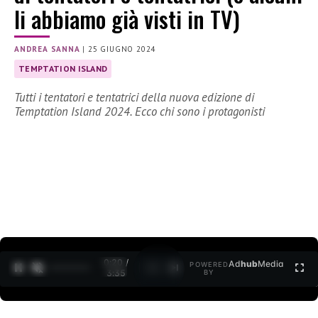
li abbiamo già visti in TV)
ANDREA SANNA
|
25 GIUGNO 2024
TEMPTATION ISLAND
Tutti i tentatori e tentatrici della nuova edizione di
Temptation Island 2024. Ecco chi sono i protagonisti
0:21 /
Ad
hub
Media
POWERED
1
/
2
3:35
BY