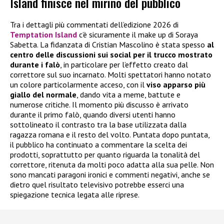
Island finisce nel mirino del pubblico
Tra i dettagli più commentati dell’edizione 2026 di
Temptation Island
c’è sicuramente il make up di Soraya
Sabetta. La fidanzata di Cristian Mascolino è stata spesso
al
centro delle discussioni sui social per il trucco mostrato
durante i falò
, in particolare per l’effetto creato dal
correttore sul suo incarnato. Molti spettatori hanno notato
un colore particolarmente acceso, con il
viso apparso più
giallo del normale
, dando vita a meme, battute e
numerose critiche. Il momento più discusso è arrivato
durante il primo falò, quando diversi utenti hanno
sottolineato il contrasto tra la base utilizzata dalla
ragazza romana e il resto del volto. Puntata dopo puntata,
il pubblico ha continuato a commentare la scelta dei
prodotti, soprattutto per quanto riguarda la tonalità del
correttore, ritenuta da molti poco adatta alla sua pelle. Non
sono mancati paragoni ironici e commenti negativi, anche se
dietro quel risultato televisivo potrebbe esserci una
spiegazione tecnica legata alle riprese.