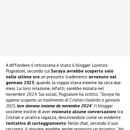
A diffondere il retroscena è stato il blogger Lorenzo
Pugnaloni, secondo cui
Soraya avrebbe scoperto solo
nelle ultime ore
un presunto tradimento
avvenuto nel
gennaio 2025
, quando la coppia stava insieme da circa due
mesi. La loro relazione, infatti, sarebbe iniziata nel
novembre 2024. Sui social, Pugnaloni ha scritto:
“Soraya ha
appena scoperto un tradimento di Cristian risalente a gennaio
2025,
loro stavano insieme da novembre 2024
“.
Il blogger
sostiene inoltre di aver
visionato alcune conversazioni
tra
Cristian e un’altra ragazza, descrivendole come un evidente
tentativo di corteggiamento
. Nelle chat, secondo il suo
racconto, il giovane avrebbe anche proposto un incontro. “
Ho