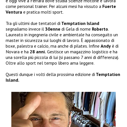
e oggi vive a Ferrara dove studia Scienze motorie e lavora
come personal trainer. Per alcuni mesi ha vissuto a
Fuerte
Ventura
e pratica molti sport.
Tra gli ultimi due tentatori di
Temptation Island
segnaliamo invece il
30enne
di Gela di nome
Roberto
.
Laureato in ingegneria civile e ambientale ha conseguito un
master in sicurezza sui luoghi di lavoro. È appassionato di
boxe, palestra e calcio, ma anche di pilates. Infine
Andy
è di
Novara e ha
28 anni.
Gestisce un magazzino logistico e ha
una sorella più piccola di lui (si passano 7 anni di differenza).
Oltre allo sport nel tempo libero ama leggere.
Questi dunque i volti della prossima edizione di
Temptation
Island.