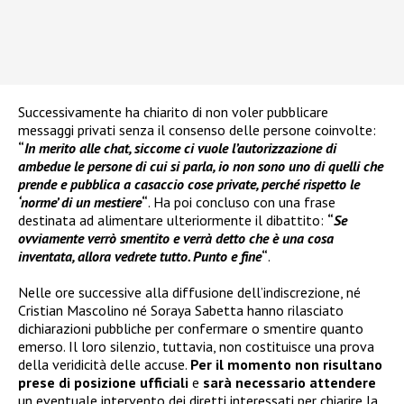
Successivamente ha chiarito di non voler pubblicare
messaggi privati senza il consenso delle persone coinvolte:
“
In merito alle chat, siccome ci vuole l’autorizzazione di
ambedue le persone di cui si parla, io non sono uno di quelli che
prende e pubblica a casaccio cose private, perché rispetto le
‘norme’ di un mestiere
“
. Ha poi concluso con una frase
destinata ad alimentare ulteriormente il dibattito:
“
Se
ovviamente verrò smentito e verrà detto che è una cosa
inventata, allora vedrete tutto. Punto e fine
“
.
Nelle ore successive alla diffusione dell’indiscrezione, né
Cristian Mascolino né Soraya Sabetta hanno rilasciato
dichiarazioni pubbliche per confermare o smentire quanto
emerso. Il loro silenzio, tuttavia, non costituisce una prova
della veridicità delle accuse.
Per il momento non risultano
prese di posizione ufficiali
e
sarà necessario attendere
un eventuale intervento dei diretti interessati per chiarire la