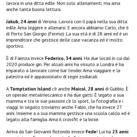
lavora in una ditta edile. Non solo allenamenti, ma ama
anche tanta buona lettura.
Jakub, 24 anni
di Verona. Lavora con il papà nella sua ditta
edile. Ama leggere e allenarsi. E ancora abbiamo Carlo, che è
di Porto San Giorgio (Fermo). La sua età è di 28 anni ed è un
imprenditore che gestisce delle case vacanza ed è molto
sportivo.
È di Faenza invece
Federico, 34 anni
. Ha due locali in cui dal
2020 produce gin. Per alcuni anni ha vissuto a Londra è ha
imparato a lavorare come bar tender. Ama viaggiare e la
palestra ed è appassionato di segni zodiacali.
A
Temptation Island
c’è anche
Maicol
,
28 anni
di Gubbio. È
un operaio metalmeccanico e ha due gatti. È legato a sua
mamma e tra le sue passioni c’è lo sport, la fotografia e i
viaggi. In seguito troviamo anche Fabio, che ha invece 27
anni. Insieme a a sua mamma gestisce una scuola calcio ed è
legato alla famiglia. Ama il crossfit e la boxe.
Arriva da San Giovanni Rotondo invece
Fede
! Lui ha
23 anni