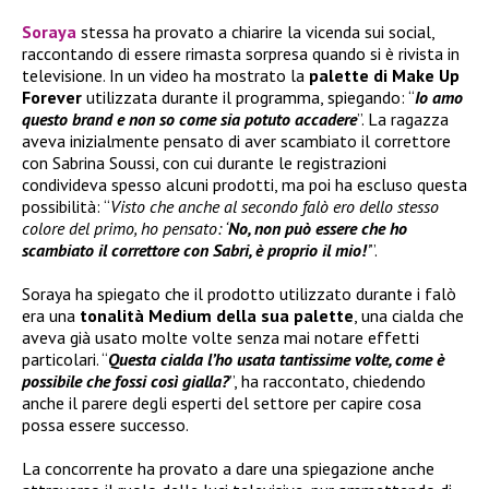
Soraya
stessa ha provato a chiarire la vicenda sui social,
raccontando di essere rimasta sorpresa quando si è rivista in
televisione. In un video ha mostrato la
palette di
Make Up
Forever
utilizzata durante il programma, spiegando: “
Io amo
questo brand e non so come sia potuto accadere
”. La ragazza
aveva inizialmente pensato di aver scambiato il correttore
con Sabrina Soussi, con cui durante le registrazioni
condivideva spesso alcuni prodotti, ma poi ha escluso questa
possibilità: “
Visto che anche al secondo falò ero dello stesso
colore del primo, ho pensato: ‘
No, non può essere che ho
scambiato il correttore con Sabri, è proprio il mio!
’
”.
Soraya ha spiegato che il prodotto utilizzato durante i falò
era una
tonalità Medium della sua palette
, una cialda che
aveva già usato molte volte senza mai notare effetti
particolari. “
Questa cialda l’ho usata tantissime volte, come è
possibile che fossi così gialla?
”, ha raccontato, chiedendo
anche il parere degli esperti del settore per capire cosa
possa essere successo.
La concorrente ha provato a dare una spiegazione anche