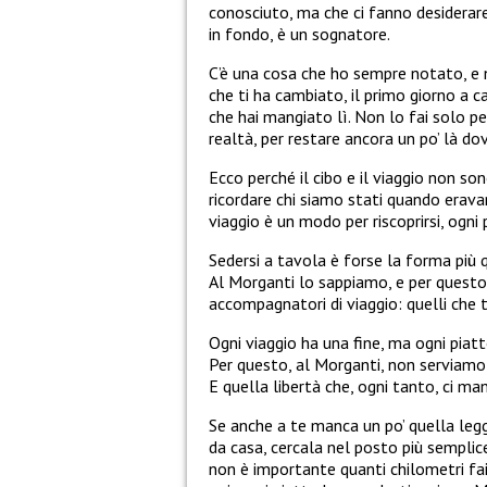
conosciuto, ma che ci fanno desiderare
in fondo, è un sognatore.
C’è una cosa che ho sempre notato, e 
che ti ha cambiato, il primo giorno a ca
che hai mangiato lì. Non lo fai solo per
realtà, per restare ancora un po’ là dov
Ecco perché il cibo e il viaggio non so
ricordare chi siamo stati quando eravam
viaggio è un modo per riscoprirsi, ogni
Sedersi a tavola è forse la forma più q
Al Morganti lo sappiamo, e per questo, 
accompagnatori di viaggio: quelli che 
Ogni viaggio ha una fine, ma ogni piatt
Per questo, al Morganti, non serviamo 
E quella libertà che, ogni tanto, ci m
Se anche a te manca un po’ quella legg
da casa, cercala nel posto più semplice 
non è importante quanti chilometri fai,