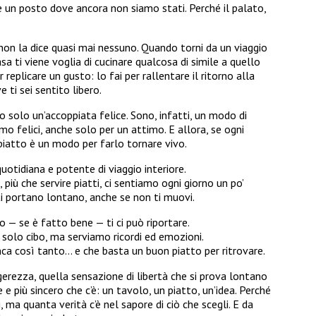
 un posto dove ancora non siamo stati. Perché il palato,
non la dice quasi mai nessuno. Quando torni da un viaggio
sa ti viene voglia di cucinare qualcosa di simile a quello
 replicare un gusto: lo fai per rallentare il ritorno alla
e ti sei sentito libero.
no solo un’accoppiata felice. Sono, infatti, un modo di
o felici, anche solo per un attimo. E allora, se ogni
 piatto è un modo per farlo tornare vivo.
uotidiana e potente di viaggio interiore.
più che servire piatti, ci sentiamo ogni giorno un po’
ti portano lontano, anche se non ti muovi.
o — se è fatto bene — ti ci può riportare.
solo cibo, ma serviamo ricordi ed emozioni.
anca così tanto… e che basta un buon piatto per ritrovare.
erezza, quella sensazione di libertà che si prova lontano
e più sincero che c’è: un tavolo, un piatto, un’idea. Perché
 ma quanta verità c’è nel sapore di ciò che scegli. E da