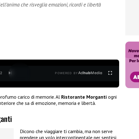
ell’anima che risveglia emozioni, ricordi e libertà
Ad
hub
Media
/
2
POWERED BY
 profumo carico di memorie. Al
Ristorante Morganti
ogni
interiore che sa di emozione, memoria e libertà.
ganti
Dicono che viaggiare ti cambia, ma non serve
prendere un volo intercontinentale per sentirsi