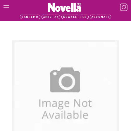
SANREMO
AMICI 24
NEWSLETTER
ABBONATI