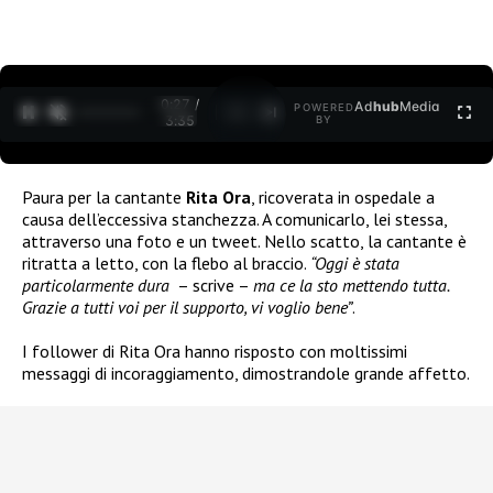
0:27 /
Ad
hub
Media
POWERED
1
/
2
3:35
BY
Paura per la cantante
Rita Ora
, ricoverata in ospedale a
causa dell’eccessiva stanchezza. A comunicarlo, lei stessa,
attraverso una foto e un tweet. Nello scatto, la cantante è
ritratta a letto, con la flebo al braccio.
“Oggi è stata
particolarmente dura
– scrive –
ma ce la sto mettendo tutta.
Grazie a tutti voi per il supporto, vi voglio bene”
.
I follower di Rita Ora hanno risposto con moltissimi
messaggi di incoraggiamento, dimostrandole grande affetto.