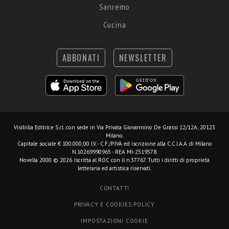
Sanremo
Cucina
ABBONATI
NEWSLETTER
Visibilia Editrice S.r.l.
con sede in Via Privata Giovannino De Grassi 12/12A, 20123
Milano.
Capitale sociale € 100.000,00 I.V. - C.F./P.IVA ed iscrizione alla C.C.I.A.A. di Milano
N.10269990965 - REA MI-2519578.
Novella 2000 © 2026. Iscritta al ROC con il n.37767. Tutti i diritti di proprietà
letteraria ed artistica riservati.
CONTATTI
PRIVACY E COOKIES POLICY
IMPOSTAZIONI COOKIE