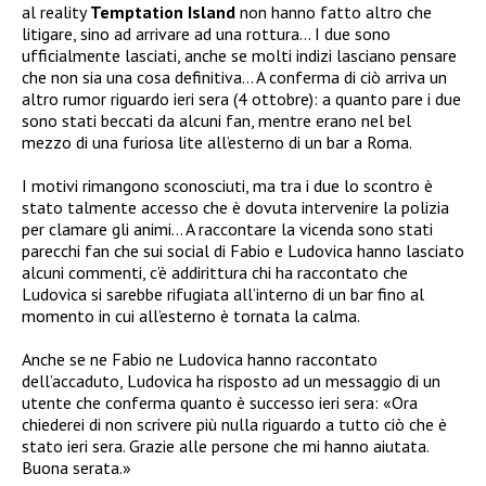
al reality
Temptation Island
non hanno fatto altro che
litigare, sino ad arrivare ad una rottura… I due sono
ufficialmente lasciati, anche se molti indizi lasciano pensare
che non sia una cosa definitiva… A conferma di ciò arriva un
altro rumor riguardo ieri sera (4 ottobre): a quanto pare i due
sono stati beccati da alcuni fan, mentre erano nel bel
mezzo di una furiosa lite all’esterno di un bar a Roma.
I motivi rimangono sconosciuti, ma tra i due lo scontro è
stato talmente accesso che è dovuta intervenire la polizia
per clamare gli animi… A raccontare la vicenda sono stati
parecchi fan che sui social di Fabio e Ludovica hanno lasciato
alcuni commenti, c’è addirittura chi ha raccontato che
Ludovica si sarebbe rifugiata all’interno di un bar fino al
momento in cui all’esterno è tornata la calma.
Anche se ne Fabio ne Ludovica hanno raccontato
dell’accaduto, Ludovica ha risposto ad un messaggio di un
utente che conferma quanto è successo ieri sera: «Ora
chiederei di non scrivere più nulla riguardo a tutto ciò che è
stato ieri sera. Grazie alle persone che mi hanno aiutata.
Buona serata.»