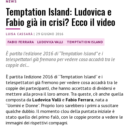
NEWS
Temptation Island: Ludovica e
Fabio già in crisi? Ecco il video
LUISA CASSARÀ
|
29 GIUGNO 2016
FABIO FERRARA
LUDOVICA VALLI
TEMPTATION ISLAND
È partita l’edizione 2016 di “Temptation Island” e i
telespettatori già fremono per vedere cosa accadrà tra le
coppie dei…
È partita l’edizione 2016 di “Temptation Island” e i
telespettatori già fremono per vedere cosa accadrà tra le
coppie dei partecipanti, che hanno accettato di dividersi e
mettere alla prova il loro amore. Tra queste, c’è anche quella
composta da
Ludovica Valli
e
Fabio Ferrara
, nata a
“Uomini e Donne”. Proprio loro sarebbero i primi a suscitare
qualche dubbio. Il momento clou della puntata iniziale è
stato quello del primo falò, con le coppie pronte a vedere le
immagini dei rispettivi compagni.