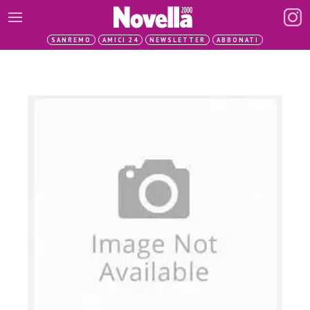
SANREMO
AMICI 24
NEWSLETTER
ABBONATI