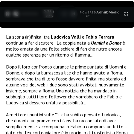
0:29 /
Ad
hub
Media
POWERED
1
/
2
3:35
BY
La storia (in)finita tra
Ludovica Valli
e
Fabio Ferrara
continua a far discutere.
La coppia nata a
Uomini e Donne
è
molto amata da una folta schiera di fan che nutre ancora
qualche speranza per un ritorno di fiamma…
Dopo il loro confronto durante le prime puntata di Uomini e
Donne, e dopo la burrascosa lite che hanno avuto a Roma,
sembrava che tra di loro fosse davvero finita, ma stando ad
alcune voci del web, i due sono stati avvistati nuovamente
insieme, sempre a Roma. Una notizia che ha mandato in
subbuglio tutti i loro follower che vorrebbero che Fabio e
Ludovica si dessero un’altra possibilità…
A mettere i puntini sulle “‘i” c’ha subito pensato
Ludovica,
che durante un
pranzo con i fans,
ha raccontato di aver
semplicemente
accompagnato Fabio a comprarsi un letto –
dato che l’ex corteggiatore è in procinto di trasferirsi a Roma