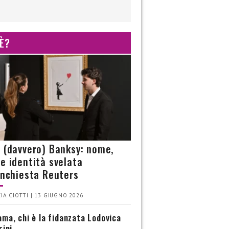
 È?
è (davvero) Banksy: nome,
 e identità svelata
’inchiesta Reuters
IA CIOTTI | 13 GIUGNO 2026
ma, chi è la fidanzata Lodovica
rini