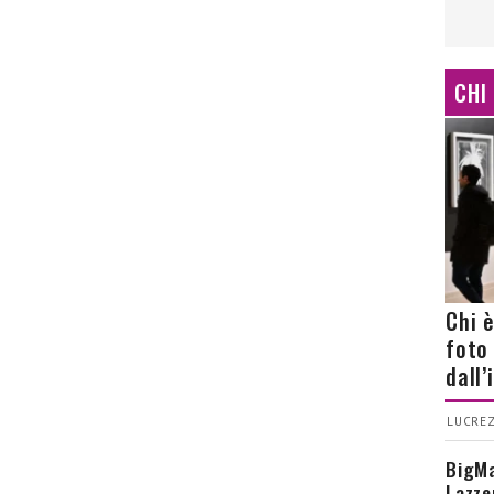
CHI
Chi 
foto
dall
LUCREZ
BigMa
Lazze