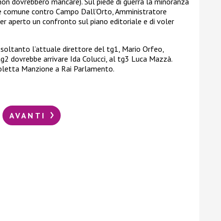
i non dovrebbero mancare). Sul piede di guerra la minoranza
te comune contro Campo Dall’Orto, Amministratore
er aperto un confronto sul piano editoriale e di voler
ltanto l’attuale direttore del tg1, Mario Orfeo,
 tg2 dovrebbe arrivare Ida Colucci, al tg3 Luca Mazzà.
icoletta Manzione a Rai Parlamento.
AVANTI