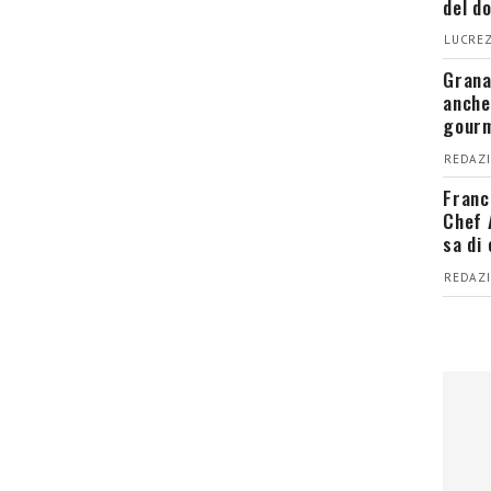
del d
LUCREZ
Grana
anche
gour
REDAZI
Franc
Chef 
sa di
REDAZI