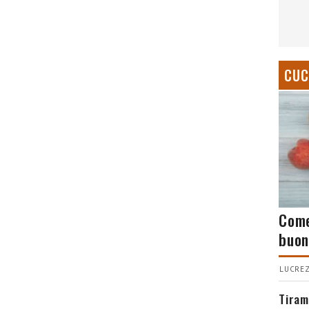
CUC
Come
buon
LUCREZ
Tiram