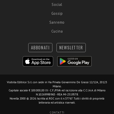
Social
Gossip
Sanremo
Cucina
ABBONATI
NEWSLETTER
Visibilia Editrice S.r.l.
con sede in Via Privata Giovannino De Grassi 12/12A, 20123
Milano.
Capitale sociale € 100.000,00 I.V. - C.F./P.IVA ed iscrizione alla C.C.I.A.A. di Milano
N.10269990965 - REA MI-2519578.
Novella 2000 © 2026. Iscritta al ROC con il n.37767. Tutti i diritti di proprietà
letteraria ed artistica riservati.
CONTATTI