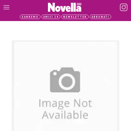
SANREMO
AMICI 24
NEWSLETTER
ABBONATI