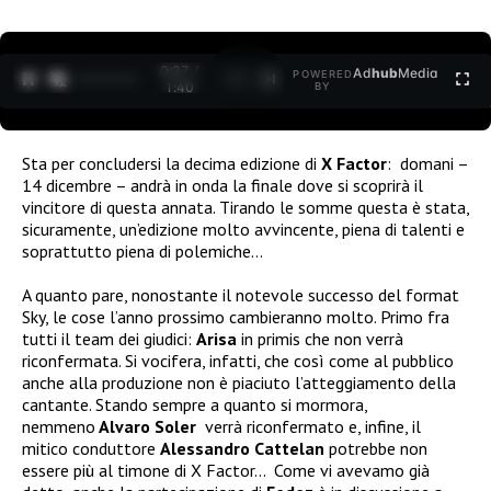
0:27 /
Ad
hub
Media
POWERED
1
/
2
1:40
BY
Sta per concludersi la decima edizione di
X Factor
: domani –
14 dicembre – andrà in onda la finale dove si scoprirà il
vincitore di questa annata. Tirando le somme questa è stata,
sicuramente, un’edizione molto avvincente, piena di talenti e
soprattutto piena di polemiche…
A quanto pare, nonostante il notevole successo del format
Sky, le cose l’anno prossimo cambieranno molto. Primo fra
tutti il team dei giudici:
Arisa
in primis che non verrà
riconfermata. Si vocifera, infatti, che così come al pubblico
anche alla produzione non è piaciuto l’atteggiamento della
cantante. Stando sempre a quanto si mormora,
nemmeno
Alvaro Soler
verrà riconfermato e, infine, il
mitico conduttore
Alessandro Cattelan
potrebbe non
essere più al timone di X Factor… Come vi avevamo già