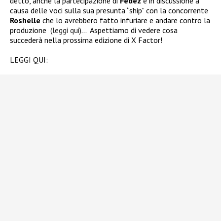
detto, anche la partecipazione di
Fedez
è in discussione a
causa delle voci sulla sua presunta “ship” con la concorrente
Roshelle
che lo avrebbero fatto infuriare e andare contro la
produzione
(leggi qui
)… Aspettiamo di vedere
cosa
succederà nella prossima edizione di X Factor!
LEGGI QUI: