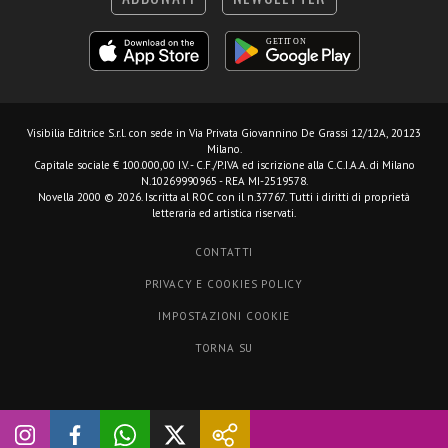
Visibilia Editrice S.r.l.
con sede in Via Privata Giovannino De Grassi 12/12A, 20123
Milano.
Capitale sociale € 100.000,00 I.V. - C.F./P.IVA ed iscrizione alla C.C.I.A.A. di Milano
N.10269990965 - REA MI-2519578.
Novella 2000 © 2026. Iscritta al ROC con il n.37767. Tutti i diritti di proprietà
letteraria ed artistica riservati.
CONTATTI
PRIVACY E COOKIES POLICY
IMPOSTAZIONI COOKIE
TORNA SU