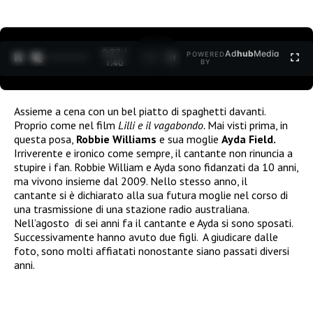
0:27 /
Ad
hub
Media
POWERED
1
/
2
1:40
BY
Assieme a cena con un bel piatto di spaghetti davanti.
Proprio come nel film
Lilli e il vagabondo.
Mai visti prima, in
questa posa,
Robbie Williams
e sua moglie
Ayda Field.
Irriverente e ironico come sempre, il cantante non rinuncia a
stupire i fan. Robbie William e Ayda sono fidanzati da 10 anni,
ma vivono insieme dal 2009. Nello stesso anno, il
cantante si è dichiarato alla sua futura moglie nel corso di
una trasmissione di una stazione radio australiana.
Nell’agosto di sei anni fa il cantante e Ayda si sono sposati.
Successivamente hanno avuto due figli. A giudicare dalle
foto, sono molti affiatati nonostante siano passati diversi
anni.