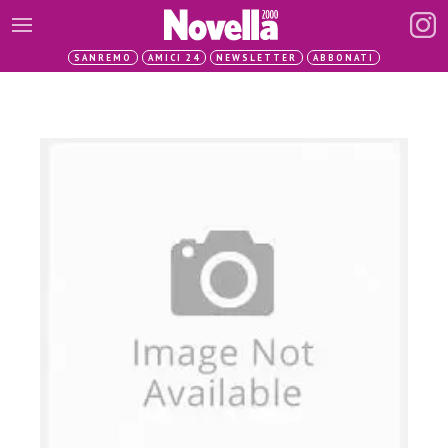
SANREMO
AMICI 24
NEWSLETTER
ABBONATI