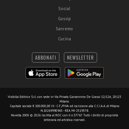
Social
Gossip
Sanremo
Cucina
ABBONATI
NEWSLETTER
Visibilia Editrice S.r.l.
con sede in Via Privata Giovannino De Grassi 12/12A, 20123
Milano.
Capitale sociale € 100.000,00 I.V. - C.F./P.IVA ed iscrizione alla C.C.I.A.A. di Milano
N.10269990965 - REA MI-2519578.
Novella 2000 © 2026. Iscritta al ROC con il n.37767. Tutti i diritti di proprietà
letteraria ed artistica riservati.