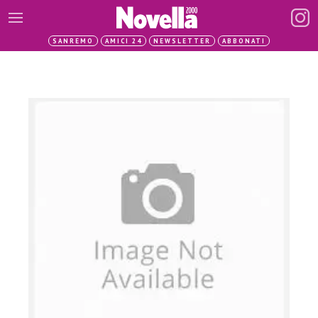
SANREMO
AMICI 24
NEWSLETTER
ABBONATI