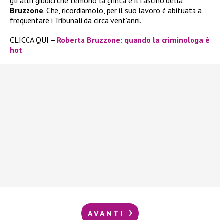
gli altri giudici che temono la grinta e il fascino della
Bruzzone
. Che, ricordiamolo, per il suo lavoro è abituata a
frequentare i Tribunali da circa vent’anni.
CLICCA QUI –
Roberta Bruzzone: quando la criminologa è
hot
AVANTI