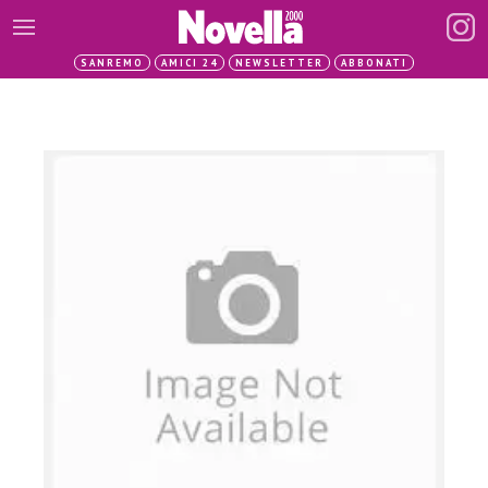
SANREMO
AMICI 24
NEWSLETTER
ABBONATI