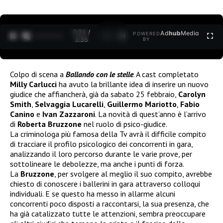
0:26 /
Ad
hub
Media
POWERED
1
/
2
3:35
BY
Colpo di scena a
Ballando con le stelle
. A cast completato
Milly Carlucci
ha avuto la brillante idea di inserire un nuovo
giudice che affiancherà, già da sabato 25 febbraio,
Carolyn
Smith
,
Selvaggia Lucarelli
,
Guillermo Mariotto
,
Fabio
Canino
e
Ivan Zazzaroni
. La novità di quest’anno è l’arrivo
di
Roberta Bruzzone
nel ruolo di psico-giudice.
La criminologa più famosa della Tv avrà il difficile compito
di tracciare il profilo psicologico dei concorrenti in gara,
analizzando il loro percorso durante le varie prove, per
sottolineare le debolezze, ma anche i punti di forza.
La
Bruzzone
, per svolgere al meglio il suo compito, avrebbe
chiesto di conoscere i ballerini in gara attraverso colloqui
individuali. E se questo ha messo in allarme alcuni
concorrenti poco disposti a raccontarsi, la sua presenza, che
ha già catalizzato tutte le attenzioni, sembra preoccupare