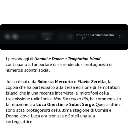
0:27 /
Ad
hub
Media
POWERED
1
/
2
1:40
BY
I personaggi di
Uomini e Donne
e
Temptation Island
continuano a far parlare di sé rendendosi protagonisti di
numerosi scontri social.
Tutto è nato da
Roberta Mercurio
e
Flavio Zerella
, la
coppia che ha partecipato alla terza edizione di Temptation
Island, che in una recente intervista, ai microfoni della
trasmissione radiofonica
Non Succederà Più,
ha commentato
la relazione tra
Luca Onestini
e
Soleil Sorge
. Questi ultimi
sono stati protagonisti dell’ultima stagione di Uomini e
Donne, dove Luca era tronista e Soleil una sua
corteggiatrice.