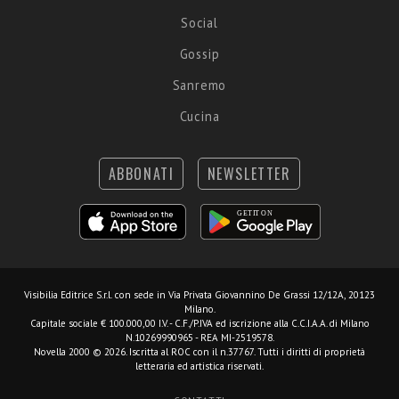
Social
Gossip
Sanremo
Cucina
ABBONATI
NEWSLETTER
Visibilia Editrice S.r.l.
con sede in Via Privata Giovannino De Grassi 12/12A, 20123
Milano.
Capitale sociale € 100.000,00 I.V. - C.F./P.IVA ed iscrizione alla C.C.I.A.A. di Milano
N.10269990965 - REA MI-2519578.
Novella 2000 © 2026. Iscritta al ROC con il n.37767. Tutti i diritti di proprietà
letteraria ed artistica riservati.