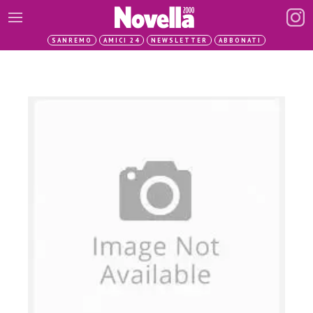
SANREMO
AMICI 24
NEWSLETTER
ABBONATI