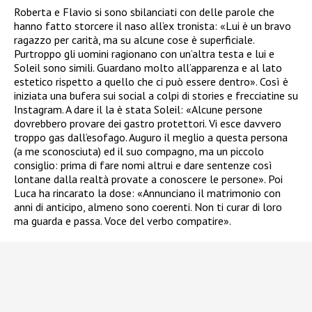
Roberta e Flavio si sono sbilanciati con delle parole che
hanno fatto storcere il naso all’ex tronista: «
Lui è un bravo
ragazzo per carità, ma su alcune cose è superficiale.
Purtroppo gli uomini ragionano con un’altra testa e lui e
Soleil sono simili. Guardano molto all’apparenza e al lato
estetico rispetto a quello che ci può essere dentro».
Così è
iniziata una bufera sui social a colpi di stories e frecciatine su
Instagram.
A dare il la è stata Soleil:
«
Alcune persone
dovrebbero provare dei gastro protettori. Vi esce davvero
troppo gas dall’esofago. Auguro il meglio a questa persona
(a me sconosciuta) ed il suo compagno, ma un piccolo
consiglio: prima di fare nomi altrui e dare sentenze così
lontane dalla realtà provate a conoscere le persone».
Poi
Luca ha rincarato la dose: «Annunciano il matrimonio con
anni di anticipo, almeno sono coerenti. Non ti curar di loro
ma guarda e passa. Voce del verbo compatire».