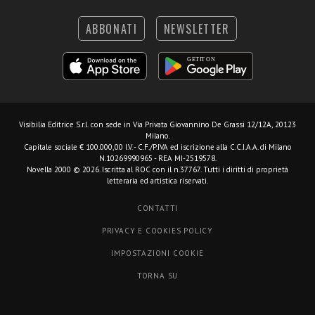
ABBONATI
NEWSLETTER
Visibilia Editrice S.r.l.
con sede in Via Privata Giovannino De Grassi 12/12A, 20123
Milano.
Capitale sociale € 100.000,00 I.V. - C.F./P.IVA ed iscrizione alla C.C.I.A.A. di Milano
N.10269990965 - REA MI-2519578.
Novella 2000 © 2026. Iscritta al ROC con il n.37767. Tutti i diritti di proprietà
letteraria ed artistica riservati.
CONTATTI
PRIVACY E COOKIES POLICY
IMPOSTAZIONI COOKIE
TORNA SU