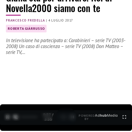
Novella2000 siamo con te
FRANCESCO FREDELLA
|
4 LUGLIO 2017
ROBERTA GIÀRRUSSO
In televisione ha partecipato a: Carabinieri – serie TV (2003-
2008) Un caso di coscienza – serie TV (2008) Don Matteo –
serie TV,…
0:27 /
Ad
hub
Media
POWERED
1
/
2
3:35
BY