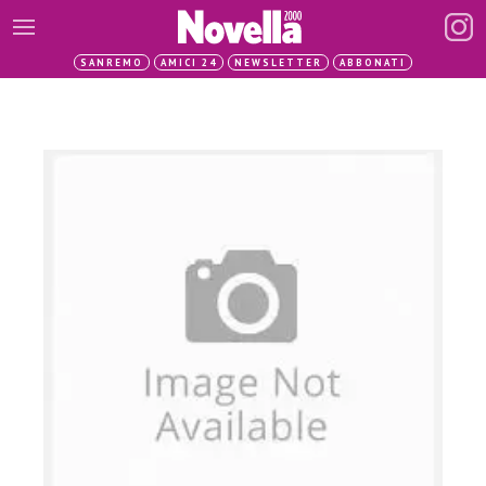
SANREMO
AMICI 24
NEWSLETTER
ABBONATI