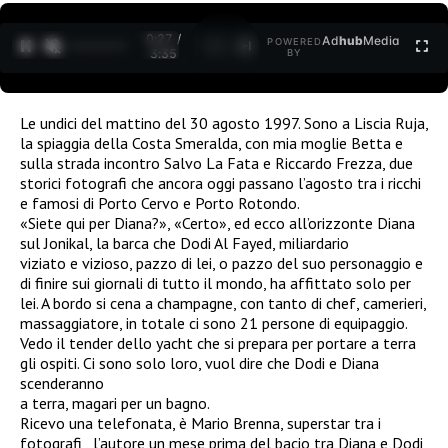
0:27 /
Ad
hub
Media
POWERED
1
/
2
3:35
BY
Le undici del mattino del 30 agosto 1997. Sono a Liscia Ruja,
la spiaggia della Costa Smeralda, con mia moglie Betta e
sulla strada incontro Salvo La Fata e Riccardo Frezza, due
storici fotografi che ancora oggi passano l’agosto tra i ricchi
e famosi di Porto Cervo e Porto Rotondo.
«Siete qui per Diana?», «Certo», ed ecco all’orizzonte Diana
sul Jonikal, la barca che Dodi Al Fayed, miliardario
viziato e vizioso, pazzo di lei, o pazzo del suo personaggio e
di finire sui giornali di tutto il mondo, ha affittato solo per
lei. A bordo si cena a champagne, con tanto di chef, camerieri,
massaggiatore, in totale ci sono 21 persone di equipaggio.
Vedo il tender dello yacht che si prepara per portare a terra
gli ospiti. Ci sono solo loro, vuol dire che Dodi e Diana
scenderanno
a terra, magari per un bagno.
Ricevo una telefonata, è Mario Brenna, superstar tra i
fotografi , l’autore un mese prima del bacio tra Diana e Dodi,