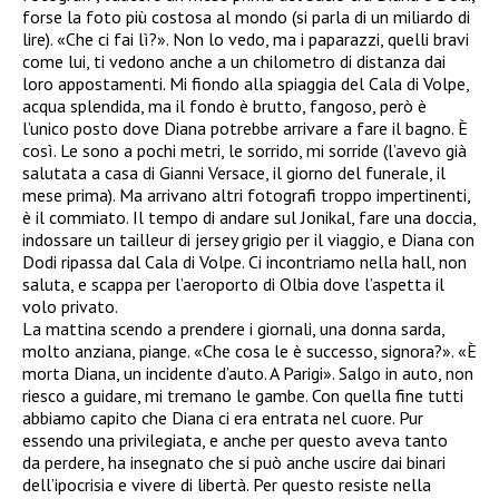
forse la foto più costosa al mondo (si parla di un miliardo di
lire). «Che ci fai lì?». Non lo vedo, ma i paparazzi, quelli bravi
come lui, ti vedono anche a un chilometro di distanza dai
loro appostamenti. Mi fiondo alla spiaggia del Cala di Volpe,
acqua splendida, ma il fondo è brutto, fangoso, però è
l’unico posto dove Diana potrebbe arrivare a fare il bagno. È
così. Le sono a pochi metri, le sorrido, mi sorride (l’avevo già
salutata a casa di Gianni Versace, il giorno del funerale, il
mese prima). Ma arrivano altri fotografi troppo impertinenti,
è il commiato. Il tempo di andare sul Jonikal, fare una doccia,
indossare un tailleur di jersey grigio per il viaggio, e Diana con
Dodi ripassa dal Cala di Volpe. Ci incontriamo nella hall, non
saluta, e scappa per l’aeroporto di Olbia dove l’aspetta il
volo privato.
La mattina scendo a prendere i giornali, una donna sarda,
molto anziana, piange. «Che cosa le è successo, signora?». «È
morta Diana, un incidente d’auto. A Parigi». Salgo in auto, non
riesco a guidare, mi tremano le gambe. Con quella fine tutti
abbiamo capito che Diana ci era entrata nel cuore. Pur
essendo una privilegiata, e anche per questo aveva tanto
da perdere, ha insegnato che si può anche uscire dai binari
dell’ipocrisia e vivere di libertà. Per questo resiste nella