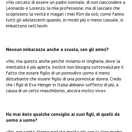
«Ho cercato di essere un padre normale, di non nascondere a
Leonardo e Lorenzo la mia professione, ma di lasciare che
scoprissero la verità e magari i miei film da soli, come fanno
tutti gli adolescenti quando, in modo più o meno casuale, si
imbattono nell’
hard
».
Nessun imbarazzo anche a scuola, con gli amici?
«No, ma questo anche perché viviamo in Ungheria, dove la
mentalità è più aperta. Inoltre non bisogna sottovalutare il
fatto che essere figlio di un pornodivo uomo è meno
disturbante che essere figlio di una pornostar donna. Credo
che i figli di Eva Henger in Italia abbiano sofferto di più, a
causa di un certo maschilismo, ancora molto vivo».
Ha mai dato qualche consiglio ai suoi figli, di quelli da
uomo a uomo?
«No, per carità. Hanno parlato molto più con la loro madre