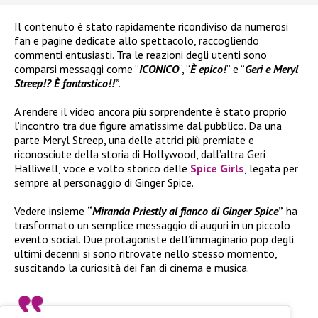
Il contenuto è stato rapidamente ricondiviso da numerosi
fan e pagine dedicate allo spettacolo, raccogliendo
commenti entusiasti. Tra le reazioni degli utenti sono
comparsi messaggi come “
ICONICO
”, “
È epico!
” e “
Geri e Meryl
Streep!? È fantastico!!
”
.
A rendere il video ancora più sorprendente è stato proprio
l’incontro tra due figure amatissime dal pubblico. Da una
parte Meryl Streep, una delle attrici più premiate e
riconosciute della storia di Hollywood, dall’altra Geri
Halliwell, voce e volto storico delle
Spice Girls
, legata per
sempre al personaggio di Ginger Spice.
Vedere insieme
“
Miranda Priestly al fianco di Ginger Spice
”
ha
trasformato un semplice messaggio di auguri in un piccolo
evento social. Due protagoniste dell’immaginario pop degli
ultimi decenni si sono ritrovate nello stesso momento,
suscitando la curiosità dei fan di cinema e musica.