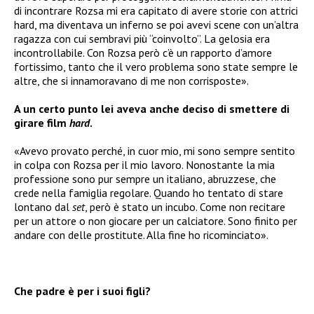
di incontrare Rozsa mi era capitato di avere storie con attrici
hard, ma diventava un inferno se poi avevi scene con un’altra
ragazza con cui sembravi più “coinvolto”. La gelosia era
incontrollabile. Con Rozsa però c’è un rapporto d’amore
fortissimo, tanto che il vero problema sono state sempre le
altre, che si innamoravano di me non corrisposte».
A un certo punto lei aveva anche deciso di smettere di
girare film
hard
.
«Avevo provato perché, in cuor mio, mi sono sempre sentito
in colpa con Rozsa per il mio lavoro. Nonostante la mia
professione sono pur sempre un italiano, abruzzese, che
crede nella famiglia regolare. Quando ho tentato di stare
lontano dal
set
, però è stato un incubo. Come non recitare
per un attore o non giocare per un calciatore. Sono finito per
andare con delle prostitute. Alla fine ho ricominciato».
Che padre è per i suoi figli?