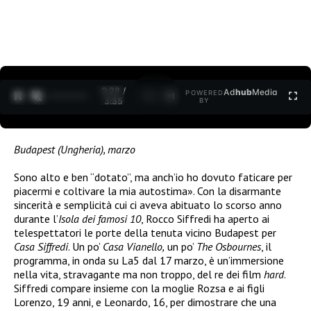
0:30 /
Ad
hub
Media
POWERED
1
/
2
3:35
BY
Budapest (Ungheria), marzo
Sono alto e ben “dotato”, ma anch’io ho dovuto faticare per
piacermi e coltivare la mia autostima». Con la disarmante
sincerità e semplicità cui ci aveva abituato lo scorso anno
durante l’
Isola dei famosi 10
, Rocco Siffredi ha aperto ai
telespettatori le porte della tenuta vicino Budapest per
Casa Siffredi
. Un po’
Casa Vianello,
un po’
The Osbournes
, il
programma, in onda su La5 dal 17 marzo, è un’immersione
nella vita, stravagante ma non troppo, del re dei film
hard
.
Siffredi compare insieme con la moglie Rozsa e ai figli
Lorenzo, 19 anni, e Leonardo, 16, per dimostrare che una