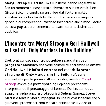
Meryl Streep
e
Geri Halliwell
insieme hanno regalato ai
fan un momento inaspettato diventato subito virale. L’ex
Ginger Spice ha condiviso un video dal forte impatto
emotivo in cui la star di Hollywood le dedica un augurio
speciale di compleanno, facendo incontrare due simboli della
cultura pop apparentemente lontani ma amatissimi dal
pubblico.
L’incontro tra Meryl Streep e Geri Halliwell
sul set di “Only Murders in the Building”
Dietro al curioso incontro potrebbe esserci il
nuovo
progetto televisivo
che vede coinvolte entrambe le artiste.
Geri Halliwell è infatti entrata
nel cast della
sesta
stagione di “Only Murders in the Building”
, serie
ambientata per la prima volta a Londra, mentre
Meryl
Streep
aveva già partecipato agli episodi precedenti
interpretando il personaggio di Loretta Durkin. La nuova
stagione vedrà ancora protagonisti Selena Gomez, Steve
Martin e Martin Short, impegnati in una nuova indagine dopo
gli eventi precedenti. Non è stato chiarito se il video di