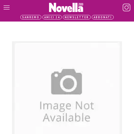
SANREMO
AMICI 24
NEWSLETTER
ABBONATI